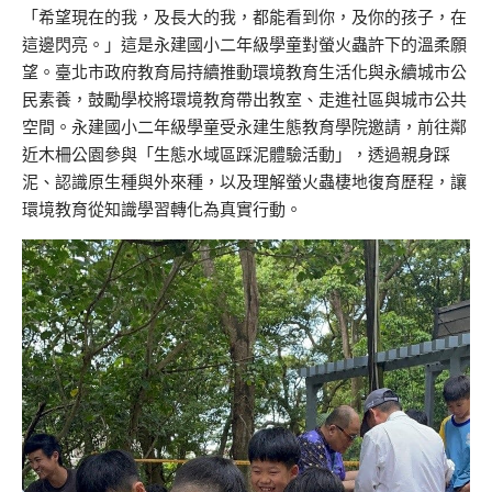
「希望現在的我，及長大的我，都能看到你，及你的孩子，在
這邊閃亮。」這是永建國小二年級學童對螢火蟲許下的溫柔願
望。臺北市政府教育局持續推動環境教育生活化與永續城市公
民素養，鼓勵學校將環境教育帶出教室、走進社區與城市公共
空間。永建國小二年級學童受永建生態教育學院邀請，前往鄰
近木柵公園參與「生態水域區踩泥體驗活動」，透過親身踩
泥、認識原生種與外來種，以及理解螢火蟲棲地復育歷程，讓
環境教育從知識學習轉化為真實行動。