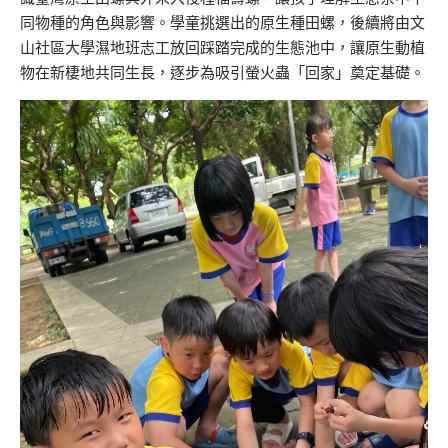
同物種的角色與影響。學童挑選出的原生種田螺，後續將由文
山社區大學濕地班志工放回踩踏完成的生態池中，讓原生動植
物在新棲地共同生長，逐步為吸引螢火蟲「回家」奠定基礎。