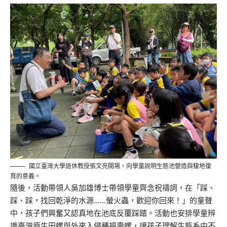
國立臺灣大學退休教授張文亮開場，向學童說明生態池營造與棲地復
育的意義。
隨後，活動帶領人吳加雄博士帶領學童齊念祝禱詞，在「踩、
踩、踩，找回乾淨的水源……螢火蟲，歡迎你回來！」的童聲
中，孩子們興奮又認真地在池底反覆踩踏。活動也安排學童辨
識臺灣原生田螺與外來入侵種福壽螺，讓孩子理解生態系中不