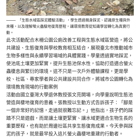
「生態水域區踩泥體驗活動」，學生透過親身踩泥、認識原生種與外
來種，以及理解螢火蟲棲地復育歷程，讓環境教育從知識學習轉化為真實行
動。
此次活動配合木柵公園公廁改善工程與生態水域區營造，將公
共建設、生態復育與學校教育相互結合，展現臺北市推動城市
生物多樣性與永續學習場域的具體實踐。學童透過實地踩泥，
使池底土壤更加緊實，提升生態池保水性，協助打造適合螢火
蟲棲息與繁衍的環境。這不只是一次戶外體驗課程，更是學
校、社區、專家學者與公共建設共同合作，將城市公園轉化為
環境教育現場的行動案例
活動由國立臺灣大學退休教授張文亮開場，向學童說明生態池
營造與棲地復育的意義。張教授以生動方式告訴孩子：「腳是
一個非常好的記憶，走過就很難忘記。」他指出，孩子們的踩
踏不只是遊戲，而是讓土壤更緊實、讓水域更適合生物生長的
重要歷程，也有助於周邊社區共享生態復育成果。今天參與踩
泥的孩子，就是最早投入這片螢火蟲棲地重建的行動者。