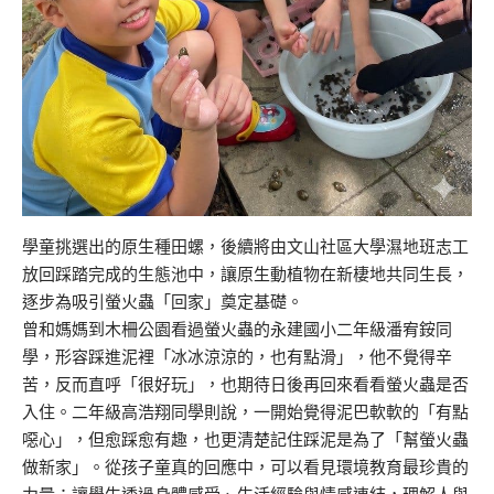
學童挑選出的原生種田螺，後續將由文山社區大學濕地班志工
放回踩踏完成的生態池中，讓原生動植物在新棲地共同生長，
逐步為吸引螢火蟲「回家」奠定基礎。
曾和媽媽到木柵公園看過螢火蟲的永建國小二年級潘宥銨同
學，形容踩進泥裡「冰冰涼涼的，也有點滑」，他不覺得辛
苦，反而直呼「很好玩」，也期待日後再回來看看螢火蟲是否
入住。二年級高浩翔同學則說，一開始覺得泥巴軟軟的「有點
噁心」，但愈踩愈有趣，也更清楚記住踩泥是為了「幫螢火蟲
做新家」。從孩子童真的回應中，可以看見環境教育最珍貴的