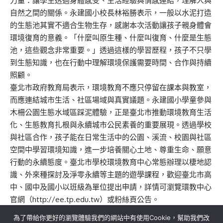
力量：讓學生透過身體感受、生活經驗與情感連結，理解人與
自然之間的關係。永建國小校長林裕勝表示，一般以水泥打造
的生態池其實不適合生物生存，感謝本次活動讓孩子親身體會
環境復育的意義。「什麼叫原生種、什麼叫復育、什麼是生態
池，這些觀念非常重要。」透過這樣的學習歷程，孩子不只學
到生態知識，也在行動中理解環境保護需要時間、合作與持續
照顧。
臺北市政府教育局表示，環境教育不應只停留在課本與教室，
而應連結城市生活、社區場域與真實議題。永建國小學童參與
木柵公園生態水域區踩泥體驗，正是臺北市推動環境教育生活
化、生態教育扎根與永續城市公民素養的重要展現。透過學校
與社區合作，孩子能在日常生活中的公園、溪流、校園與社區
空間中學習環境知識，進一步培養關心土地、尊重生命、願意
行動的永續態度。臺北市學校環境教育中心常態辦理以棲地認
識、外來種探討及淨零永續等主題的遊學課程，歡迎臺北市高
中、國中及國小以班級為單位提出申請，詳情可瀏覽環教中心
官網（http://ee.tp.edu.tw）或粉絲頁公告。
為了帶給你更好的瀏覽體驗我們的網站中有使用Cookie，幫助我們改