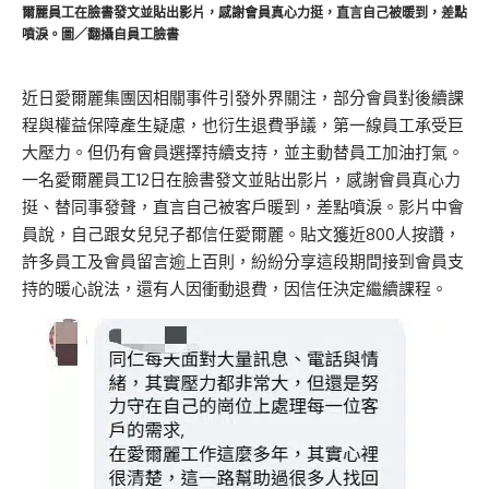
爾麗員工在臉書發文並貼出影片，感謝會員真心力挺，直言自己被暖到，差點
噴淚。圖／翻攝自員工臉書
近日愛爾麗集團因相關事件引發外界關注，部分會員對後續課
程與權益保障產生疑慮，也衍生退費爭議，第一線員工承受巨
大壓力。但仍有會員選擇持續支持，並主動替員工加油打氣。
一名愛爾麗員工
12日
在臉書發文並貼出影片，感謝會員真心力
挺、替同事發聲，直言自己被客戶暖到，差點噴淚。影片中會
員說，自己跟女兒兒子都信任愛爾麗。
貼文獲近800人按讚，
許多員工及會員留言
逾上百則
，
紛紛
分享這段期間接到會員支
持的暖心說法，還有人因衝動退費，因信任決定繼續課程。