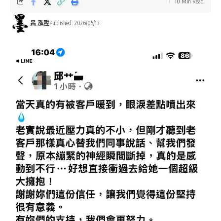
10 Min Read
呂 泓陞
Published: 2026/05/13