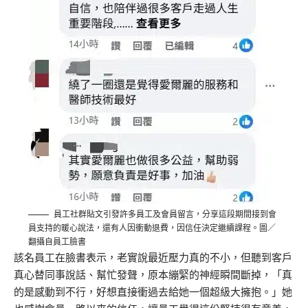
員工社群貼文引發許多員工及會員留言，分享這段期間接到會
員支持的暖心說法，還有人因衝動退費，因信任決定繼續課程。圖／
翻攝自員工臉書
該名員工在臉書表示，老實說最近壓力真的不小，但聽到客戶
真心替同事說話、幫忙發聲，原本繃緊的神經瞬間斷掉，「真
的是感動到不行，好想直接衝過去給她一個超級大擁抱。」她