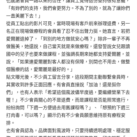
也感謝會員一路以來的信任，讓員工覺得這份堅持很有意義，
「有妳們的支持，我們會更努力。不為了別的，就為了讓妳們
一直美麗下去！」
從員工貼出的影片可見，當時現場有客戶前來辦理退費，另一
名正在現場做療程的會員看了忍不住出聲力挺。她直言，若把
愛爾麗退掉了，「到別的地方做就安心嗎？」除非一輩子不再
做醫美，她還說，自己當天就是來做療程，還發誓說女兒跟讀
國中的兒子也要來做課程，並強調長期來她都支持愛爾麗，並
說，「如果連愛爾麗對客人都沒有保障，別間也不用去，做整
個醫療的話，愛爾麗是最好的。」
貼文曝光後，不少員工留言分享，這段期間主動聯繫會員時，
其實收到許多正面回應。有會員直接說「加油！還是挺你
們」，也有人表示「希望這個風波儘早度過，要繼續營業下去
喔！」不少會員關心的不是退費，而是課程是否能照常進行，
紛紛詢問「下週一方便過去用舊課程嗎？」、「想預約下週三
打肉毒，可以嗎？」顯示仍有不少會員願意維持原有療程安
排。
也有會員認為，品牌面對風波時，只要持續透明處理、穩定服