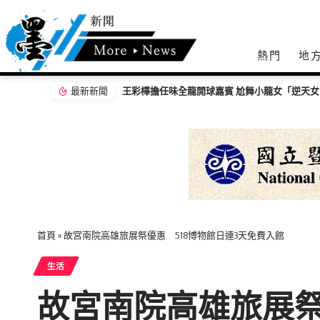
熱門
地
最新新聞
」搶鏡
【百工達人】 從音樂教育到生命陪伴 黛玉老
首頁
»
故宮南院高雄旅展祭優惠 518博物館日連3天免費入館
生活
故宮南院高雄旅展祭