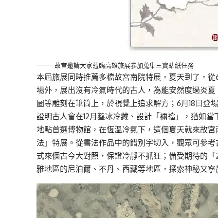
故宫邀請大家蒞臨高雄旅展参加蒐集三寶貼紙任務
本屆旅展
同時推薦多檔故宮南院
特
展，夏天到了，從
場外，展出沒有冷氣時代的古人，為能安然度過炎夏
圖
等雕刻在筆筒上，於
視覺上追求解方
；
6月18
日登
證明古人會在12月
鑿冰冷藏
、設計「
裲
襠」，猶如當
地點首選
博物館
，在恆溫冷氣下，這個夏天就來故宮
法」
特
展
。
從書法作品中的錯別字切入，觀眾可參考
式來個古今大對照，保證冷靜不抓狂；備受期待的
「
雅地區的尼泊爾、不丹、西藏等地區，探索神秘又寧