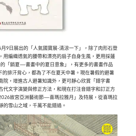
6月9日展出的「人氣國寶展-清涼一下」，除了
肉形石
登
，用編織透氣的腰帶和漂亮的扇子自身生風，更用
採
蓮
場的「
銷夏
—
書畫中的夏日意象
」，
有更多的書畫作品
下
的排汗背心，都為了不在夏天中暑。現在暑假的避暑
南院，增進古人避暑知識外，更可
靜心欣賞「錯字書
古代文字演變與修正方法，和現在打注音錯字和訂正方
2026故宮亞洲藝術節
—
喜
瑪拉雅月
」
及
特
展，從喜
瑪
拉
靜的雪山
之域，
千萬不能錯過。