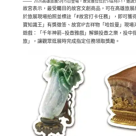
2026高雄旅展5月15日登場，故宮展位位於S1區特3-1，邀
故宮表示，最受矚目的
故宮文創商品
，可在高雄旅展
於旅展現
場拍照並標
註
「
#
故宮打卡任務」，即可獲
寶知識王」有獎徵答、故宮
IP
吉祥物「哈奴
曼
」現場
遊戲：「千年神箭
–
投壺雅戲
」解
鎖投壺之
樂，投中
旅」，讓
觀眾逛展時
完成
指
定任務領取獎勵。