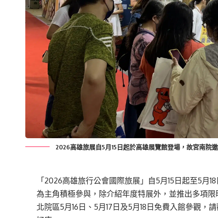
2026高雄旅展自5月15日起於高雄展覽館登場，故宮南院邀
「
2026
高雄旅行公會國際旅展」自
5
月
15
日起至
5
月
18
為主角積極參與，除介紹年度
特
展外，並推出多項限
北院區5月1
6
日、5月1
7
日及5月1
8
日免費入館參觀，請