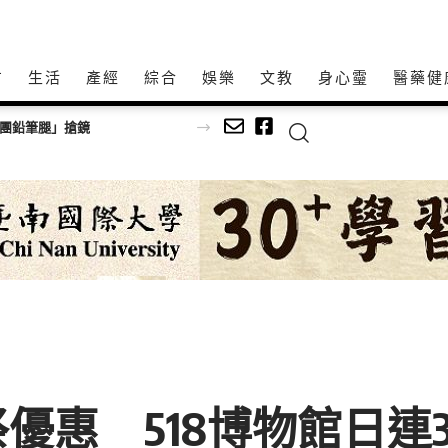
方
生活
產經
綜合
娛樂
文教
身心𩆜
醫藥健
師以生命經驗打造共學平台
優惠 518博物館日連