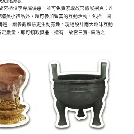
請大家蒞臨參觀
故宮櫃位享專屬優惠，並可免費索取故宮旅展摺頁；
凡
得精美小禮品外，還
可參加
豐富的互動活動，包括「國
海
巡，讓參觀體驗更
生動有趣。現場設計兩大趣味互動
指定數量，即可領取獎品，還有「故宮三寶
–
集貼之