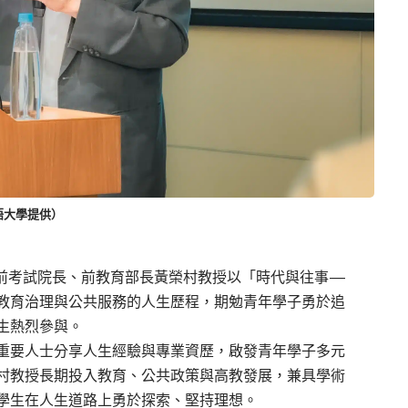
語大學提供）
前考試院長、前教育
部
長黃榮村教授
以
「
時代與往事
—
教育治理
與公共
服務
的人生歷程，
期
勉青年學子勇
於
追
生熱烈參與。
重要
人士分享
人生
經驗與專業
資歷
，
啟發青年學子多元
村
教授
長期投入教育、公共
政策與高
教發展，
兼具
學術
學生在人生道路上勇於探索、堅持理想。