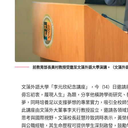
前教育部長黃村教授受邀至文藻外語大學演講。（文藻外
文藻外語大學「李元欣紀念講座」，
今（
14
）日
邀請
毋忘初衷，履現人生」為題
，
分享
他
橫
跨學術
研究
、
夢，同時培養足以支撐夢想的專業實力
，
吸引
全校
師
此
講座由文藻
外大
董事李天行
教授
設立，
邀請各領域
思考與國際視野。
文藻校長莊慧玲致詞
時
表示，黃榮
與公職
經驗
，
其生命歷程可提供
學生深刻啟發，鼓勵