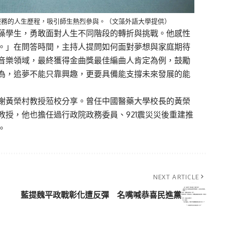
服務的人生歷程，吸引師生熱烈參與。（文藻外語大學提供）
藻學生，勇敢面對人生不同階段的轉折與挑戰。他感性
。
」
在問答時間，
主持人
提問如何面對夢想與
家庭
期待
音
樂領域
，
最終獲得金曲獎
最佳編曲人
肯定為例，鼓勵
為，追夢不能只靠興趣，更要具備能支撐未來發展的能
謝
黃榮村
教授蒞
校分享。
曾任中國醫藥大學校長的
黃榮
教授，
他也擔任過
行政院政務委員
、
921
震災
災後
重建推
。
NEXT ARTICLE
藍提魏平政戰彰化遭反彈 名嘴喊恭喜民進黨