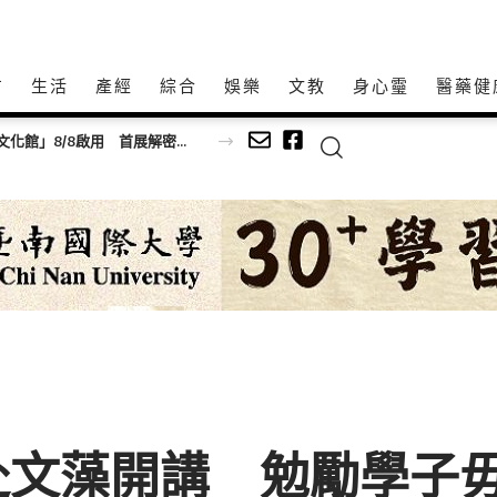
方
生活
產經
綜合
娛樂
文教
身心𩆜
醫藥健
 電梯啟用典禮
赴文藻開講 勉勵學子