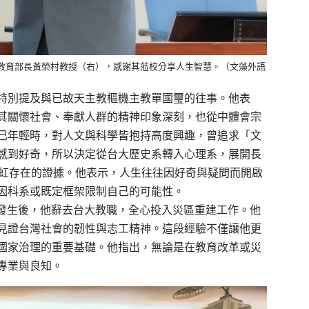
教育部長黃榮村教授（右），感謝其蒞校分享人生智慧。（文藻外語
特別提及與已故天主教樞機主教單國璽的
往事
。他
表
其關懷社會、奉獻人群的精神印象深刻，也
從中體會
宗
己
年輕時
，
對人文與科學皆抱持
高度
興趣，曾追求「文
感到好奇，
所以
決定從
台大歷史系
轉入心理系，展開長
虹存在的證據。他表示，人生往往因好奇與疑問而開啟
因科系或既定框架限制自己的可能性。
發生後，他辭去台大教職，全心投入災區重建工作
。
他
見證台灣社會的韌性與志工精神。這段經驗不僅讓他更
國家治理的重要基礎
。
他指出，無論是在教育改革或災
專業與良知。