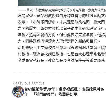
圖説：前教育部長黃榮村教授分享跨足學術、教育與公共
演講尾聲，黃榮村
教授
以自身跨域轉行的經歷勉勵文
表示
，
「
小時候門縫小，
未來
還是能夠
推開一扇
大門
之間的
壓力。黃榮村
教授
以兒子從生化研究跨足流行
年輕人追尋熱愛的方向，但也要做好完整準備。他認
力，
同時透過溝通讓家人理解選擇的脈絡與目標。
活動最後，由
文藻
校長莊慧玲代表致贈紀念獎牌，感
村
教授，
現為
該校
講座教授
，也是
台大心理學系名譽
動委員會執行長、教育部長及考試院院長等重要職務
PREVIOUS ARTICLE
台61線延伸等30年！盧崑福怒批：市長政見喊16
年 「前門變後門」依舊是幻夢