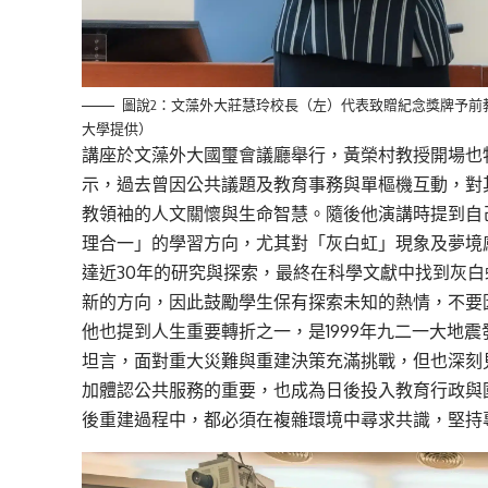
圖說2：文藻外大莊慧玲校長（左）代表致贈紀念獎牌予前
大學提供）
講座
於
文藻外大
國璽會議廳舉行，黃榮村
教授
開場
也
示
，過去曾因公共
議題
及
教育
事務
與單
樞機
互動，對
教
領袖
的人文關懷與生命智慧。
隨後他演講
時提到自
理合一」的學習方向
，
尤其
對「灰白虹」現象及夢境
達近
30
年的研究與探索，最終在科學文獻中找到灰白
新的方向，
因此
鼓勵學生保有探索未知的熱情，不要
他也提到
人生重要轉折
之一
，
是
1999
年九二一大地震
坦言，面對重大災難與重建決策充滿挑戰，但也深刻
加體認公共服務的重要，也成為日後投入教育行政與
後重建過程中，都必須在複雜環境中尋求共識，堅持