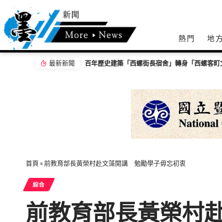
熱門
地
最新新聞
百年歷史建築「西螺街長宿舍」轉身「西螺客町文化館」8/8啟用 首展解密日治至今政治變遷史
打造友善無障礙社區！集集田寮社區活動中心
首頁
»
前教育部長黃榮村赴文藻開講 勉勵學子毋忘初衷
綜合
前教育部長黃榮村