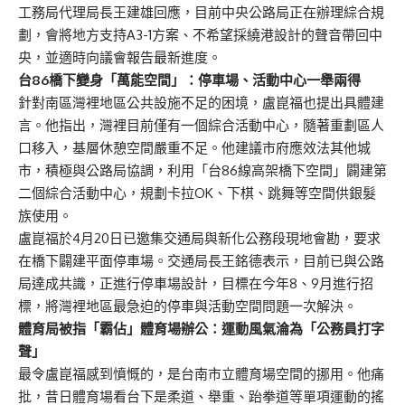
工務局代理局長王建雄回應，目前中央公路局正在辦理綜合規
劃，會將地方支持A3-1方案、不希望採繞港設計的聲音帶回中
央，並適時向議會報告最新進度。
台86
橋下變身「萬能空間」：停車場、活動中心一舉兩得
針對南區灣裡地區公共設施不足的困境，盧崑福也提出具體建
言。他指出，灣裡目前僅有一個綜合活動中心，隨著重劃區人
口移入，基層休憩空間嚴重不足。他建議市府應效法其他城
市，積極與公路局協調，利用「台86線高架橋下空間」闢建第
二個綜合活動中心，規劃卡拉OK、下棋、跳舞等空間供銀髮
族使用。
盧崑福於4月20日已邀集交通局與新化公務段現地會勘，要求
在橋下闢建平面停車場。交通局長王銘德表示，目前已與公路
局達成共識，正進行停車場設計，目標在今年8、9月進行招
標，將灣裡地區最急迫的停車與活動空間問題一次解決。
體育局被指「霸佔」體育場辦公：運動風氣淪為「公務員打字
聲」
最令盧崑福感到憤慨的，是台南市立體育場空間的挪用。他痛
批，昔日體育場看台下是柔道、舉重、跆拳道等單項運動的搖