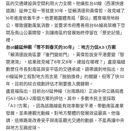
區的交通建設與空間利用火力全開。他痛批台61線（西濱快速
道路）延伸工程一等就是30年，從賴清德到黃偉哲，政見喊了
16年進度依舊牛步。他更揭露體育局「霸佔」體育場用地辦
公，導致運動風氣消散，並要求市府應善用台86線高架橋下空
間及南山公墓開發，別讓南區的發展始終停留在「歷史記憶」
裡。
台61
線延伸案「等不到春天的30
年」：地方力促A3-1
方案
「賴清德說南區要『後門變前門』，黃偉哲說安平港要變『智
慧港灣』，結果政見喊了8年又8年，建設在哪裡？」盧崑福細
數歷任市長對南區與安平區的交通承諾，語帶諷刺地指出，台
61線延伸工程對地方而言是「脫胎換骨」的關鍵，但等了快30
年，目前的綜合規劃評估才剛要進入關鍵期。
盧崑福指出，目前台61延伸線（台南路段）正由中央公路局進
行A3-1與A3-2兩個方案的評估。其中，多數市民主張採取
「A3-1方案」，因為該路線能有效串聯安平港、帶動南區產業
發展，並串連觀光動線，對地方整體的發展效益最高。他強
調，這條路是改善安平與南區觀光交通的動脈，不能再讓中央
與地方互踢皮球。