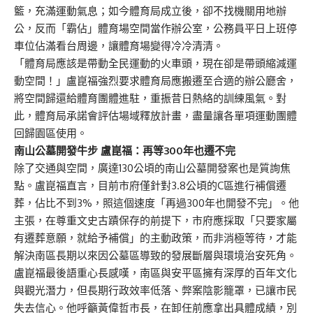
籃，充滿運動氣息；如今體育局成立後，卻不找機關用地辦
公，反而「霸佔」體育場空間當作辦公室，公務員平日上班停
車位佔滿看台周邊，讓體育場變得冷冷清清。
「體育局應該是帶動全民運動的火車頭，現在卻是帶頭縮減運
動空間！」盧崑福強烈要求體育局應搬遷至合適的辦公廳舍，
將空間歸還給體育團體進駐，重振昔日熱絡的訓練風氣。對
此，體育局承諾會評估場域釋放計畫，盡量讓各單項運動團體
回歸園區使用。
南山公墓開發牛步
盧崑福：再等300
年也遷不完
除了交通與空間，廣達130公頃的南山公墓開發案也是質詢焦
點。盧崑福直言，目前市府僅針對3.8公頃的C區進行補償遷
葬，佔比不到3%，照這個速度「再過300年也開發不完」。他
主張，在尊重文史古蹟保存的前提下，市府應採取「只要家屬
有遷葬意願，就給予補償」的主動政策，而非消極等待，才能
解決南區長期以來因公墓區導致的發展斷層與環境治安死角。
盧崑福最後語重心長感嘆，南區與安平區擁有深厚的百年文化
與觀光潛力，但長期行政效率低落、弊案陰影籠罩，已讓市民
失去信心。他呼籲黃偉哲市長，在卸任前應拿出具體成績，別