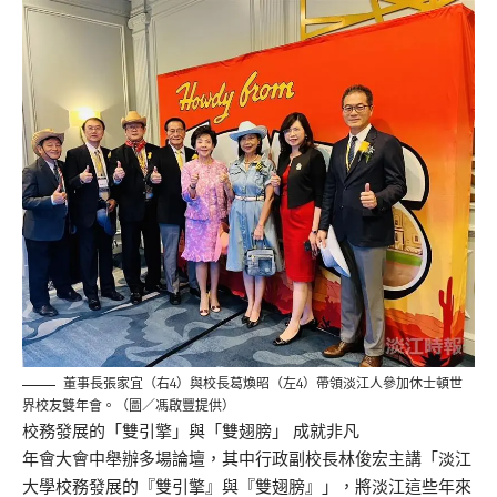
董事長張家宜（右4）與校長葛煥昭（左4）帶領淡江人參加休士頓世
界校友雙年會。（圖／馮啟豐提供）
校務發展的「雙引擎」與「雙翅膀」 成就非凡
年會大會中舉辦多場論壇，其中行政副校長林俊宏主講「淡江
大學校務發展的『雙引擎』與『雙翅膀』」，將淡江這些年來