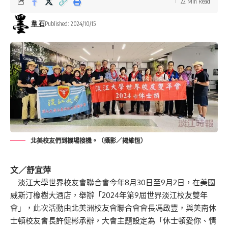
22 Min Read
韋 石
Published: 2024/10/15
北美校友們到機場接機。（攝影／揭維恆）
文／舒宜萍
淡江大學世界校友會聯合會今年8月30日至9月2日，在美國
威斯汀橡樹大酒店，舉辦「2024年第9屆世界淡江校友雙年
會」，此次活動由北美洲校友會聯合會會長馮啟豐，與美南休
士頓校友會長許健彬承辦，大會主題設定為「休士頓愛你、情