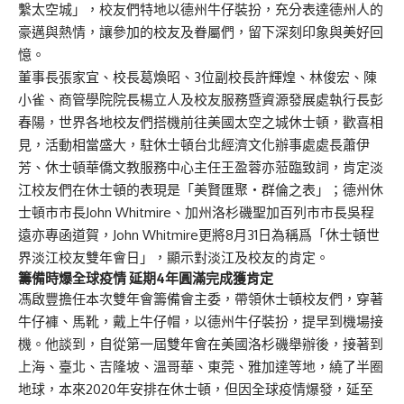
繫太空城」，校友們特地以德州牛仔裝扮，充分表達德州人的
豪邁與熱情，讓參加的校友及眷屬們，留下深刻印象與美好回
憶。
董事長張家宜、校長葛煥昭、3位副校長許輝煌、林俊宏、陳
小雀、商管學院院長楊立人及校友服務暨資源發展處執行長彭
春陽，世界各地校友們搭機前往美國太空之城休士頓，歡喜相
見，活動相當盛大，駐休士頓台北經濟文化辦事處處長蕭伊
芳、休士頓華僑文教服務中心主任王盈蓉亦蒞臨致詞，肯定淡
江校友們在休士頓的表現是「美賢匯聚‧群倫之表」；德州休
士頓市市長John Whitmire、加州洛杉磯聖加百列市市長吳程
遠亦專函道賀，John Whitmire更將8月31日為稱爲「休士頓世
界淡江校友雙年會日」，顯示對淡江及校友的肯定。
籌備時爆全球疫情 延期4年圓滿完成獲肯定
馮啟豐擔任本次雙年會籌備會主委，帶領休士頓校友們，穿著
牛仔褲、馬靴，戴上牛仔帽，以德州牛仔裝扮，提早到機場接
機。他談到，自從第一屆雙年會在美國洛杉磯舉辦後，接著到
上海、臺北、吉隆坡、溫哥華、東莞、雅加達等地，繞了半圈
地球，本來2020年安排在休士頓，但因全球疫情爆發，延至