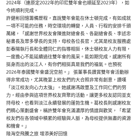
2024年（連原定2022年的印尼雙年會也順延至2023年），如
今終順利完成。
許健彬回憶籌備歷程，直說雙年會能在休士頓完成，有如成就
一項不可能的任務，時空環境的轉變，人員、行程的安排千頭
萬緒，「感謝世界校友會陳進財總會長、各副總會長、李述忠
秘書長及眾多學長的支持，母校各位長官，尤其是校友服務處
彭春陽執行長和全體同仁的指導相挺，休士頓校友人力有限，
一度擔心不能延續過往雙年會的風采。能如期完成，感謝所有
挺身而出的淡江人，有你們相挺真是我們的福氣。也預祝
2026年泰國雙年會盛況空前。」 張董事長讚賞雙年會活動辦
得非常成功，尤其晚宴上校友們的大合照非常有創意，讚嘆
「淡江校友向心力太強」。她感謝馮啟豐及工作同仁們的努
力，經由參與這項世界校友齊聚的活動，讓更多校友認同並支
持母校，也看到淡江永續發展的蓬勃生機。葛校長則感謝校友
們精心策劃盛會，稱許雙年會充滿濃厚的情誼與歡笑，「希望
校友們在各領域中積累的經驗與人脈，為母校提供無盡的資源
和機會。」
陸海空飛騰之旅 增添美好回憶