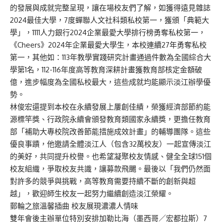
的發展與成就完整呈現，讓在場校友們了解，如獲得遠見雜誌
2024最佳大學，7度蟬聯人文社科類私校第一，獲頒「典範大
學」，1111人力銀行2024企業最愛大學排行榜勇奪私校第一，
《Cheers》2024年企業最愛大學生，本校連續27年勇奪私校
第一，其他如：113年教學實踐研究計畫通過件數為全國綜合大
學第1名，112-116年度高等教育深耕計畫獲教育部核定金額破
億，進步幅度為全國私校最大，這些成就均能顯示淡江辦學優
勢。
林俊宏還提到本校在永續發展上屢創佳績，榮獲經濟部節約能
源標竿獎、行政院永續會頒發教育類國家永續獎，更擔任教育
部「補助大專校院改善節能措施成效計畫」的輔導團隊。這些
優良事蹟，他邀請全體淡江人（包含32萬校友）一起宣傳淡江
的美好，共同提升校譽。也希望凝聚校友情感、健全全球151個
校友組織，爭取校友共識，讓募款飛颺。最後以「我們仍然面
對許多的競爭與挑戰，高等教育需要持續不斷的創新與超
越」，歡迎師生校友一起努力繼續創造淡江榮耀。
郵輪之旅溫馨插曲 校友展現濃濃人情味
雙年會後主辦單位特別安排加勒比海（墨西哥／宏都拉斯）7