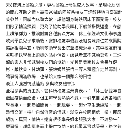
天6夜海上郵輪之旅，更在郵輪上發生感人故事，呈現校友間
的關心互助之情。高壽90歲的國貿系校友王炳龍特地自臺灣赴
美參與，因艙內床墊太軟，讓他翻身時跌落床下而受傷，校友
們除了輪流照顧，更為了協助學長順利下船並搭機返臺，在船
上群策群力，推演討論各種解決方案。休士頓經濟文化辦事處
收到學長兒子求助後，安排校友李俊毅及組長陳育仁前來醫院
協調相關事宜，順利幫助學長出院並搭機返臺。其中校友們推
著輪椅送學長上飛機的貼心情景，讓見者無不感動莫名。王炳
龍的家人非常感謝校友們的協助，尤其是美南校友會長許健
彬、嚴秋美、甘幼蘋、張錦娟與張哲三等人積極奔走與籌劃，
讓事情圓滿收場，也帶給大家一個難忘的回憶。
淡江人強烈情感連結 參與校友體會深
全程參與的資工系、管科所校友張榮貴表示：「休士頓雙年會
雖因疫情而延後，但主辦學長熱情不減，一群來自世界各地的
學長姐，一起參加開會、一起玩耍、一起分享生活經驗、一起
熱情交流，這些自然流露的情感，就像在校園相處一樣，那麼
親切、真實、愉快。還有很多學長姐來服務大家，不論發生什
麼事情，都能挺身而出提供協助。給我最真實感受是，每次參