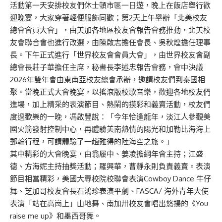
活動第一天安排校友們休士頓市區一日遊，晚上在飯店舉行歡
迎晚宴，大家穿著輕便服飾同歡；第2天上午舉辦「北美校友
總會會員大會」，由美加各地區校友會報告會務推動，北美校
友會聯合會也進行改選，由陳啟志擔任會長、吳秋煌擔任理事
長。下午正式進行「世界校友會會員大會」，由世界校友會副
總會長莊子華擔任主席，秘書長李述忠報告會務，會中決議
2026年雙年會由東南亞校友總會承辦，邀請校友們到泰國相
聚。當晚正式大會晚宴，以搖滾版校歌音樂，歡迎各地校友們
進場，加上精采的表演節目、熱鬧的摸彩和義賣活動，校友們
度過歡樂的一晚，馮啟豐說：「今年恰逢龍年，淡江人參觀美
國火箭發射控制中心，再體驗美南熱情的陽光和加勒比海海上
郵輪行程，可謂體驗了一趟難得的陸海空之旅。」
其中精彩的大會晚宴，由翁履中、姜凌擔綱年會主持；江盛
德、方海妮主持抽獎活動；羅興華，曹靜永則負責義賣。表演
節目相當精彩，美國大專校院校聯會表演Cowboy Dance 牛仔
舞、芝加哥校友會長石鴻珍表演平劇、FASCA/ 海外青年大使
表演「站在高崗上」山地舞、南加卅校友會唱出悠揚的《You
raise me up》和墨西哥舞。