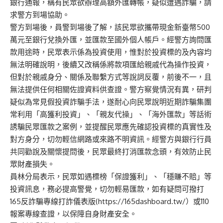
銀行通報，稱有民眾欲辦理高額外匯轉帳，疑似遭遇詐騙，請
求警方到場協助。
警方到場後，員警到場後了解，該民眾欲攜帶現金新臺幣500
萬元至銀行兌換外匯，並匯款至國外個人帳戶。經警方詢問匯
款用途時，民眾表示係為投資使用，惟對於投資標的及內容均
無法明確說明，後續又改稱係將款項匯給親戚代為操作投資，
但對於親戚身分、關係及聯繫方式等說詞反覆，前後不一，且
無法提供任何相關佐證資料供查證。警方察覺情況有異，研判
疑似為常見假投資詐騙手法，遂耐心向民眾說明近期詐騙集團
常利用「高獲利投資」、「親友代操」、「海外匯款」等話術
誘騙民眾匯款之案例，並提醒民眾應先確認投資標的真實性及
對方身分，切勿輕信網路或來路不明資訊。經警方與銀行行員
共同勸說及關懷提問後，民眾最終打消匯款念頭，有效防止民
眾財產損失。
員林分局表示，民眾如遇標榜「保證獲利」、「穩賺不賠」等
投資訊息，務必提高警覺，切勿輕易匯款，如有疑問可撥打
165反詐騙專線打詐儀表版(https://165dashboard.tw/）或110
報案專線查證，以保障自身財產安全。