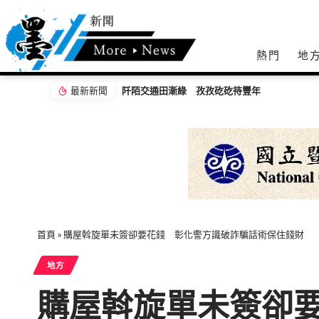
熱門
地
最新新聞
阡陌交通田漸綠 孜孜矻矻待豐年
首頁
»
購屋斡旋單未簽卻要花錢 彰化警方識破詐騙話術保住錢財
地方
購屋斡旋單未簽卻