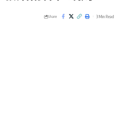
3 Min Read
Share