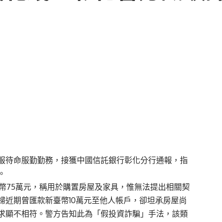
擔服待命服勤勤務，接獲中國信託銀行彰化分行通報，指
。
臺幣75萬元，稱用於購置房屋及家具，惟無法提出相關契
婦近期曾匯款新臺幣10萬元至他人帳戶，卻坦承房屋尚
求顯不相符。警方告知此為「假投資詐騙」手法，該類