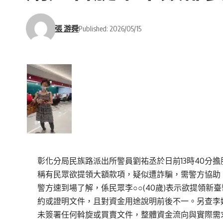
張 游舜
Published: 2026/05/15
彰化分局民族路派出所警員劉祐丞於日前13時40分
稱有民眾欲提領大額款項，疑似遭詐騙，需警方協助
警方速到場了解，係民眾李○○(40歲)表示欲提領新
約或證明文件，且對資金用途說明前後不一。另查李
未簽署任何斡旋或買賣文件，整體資金流向與實際需