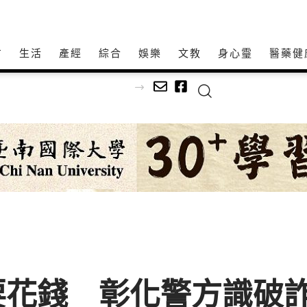
方
生活
產經
綜合
娛樂
文教
身心𩆜
醫藥健
要花錢 彰化警方識破