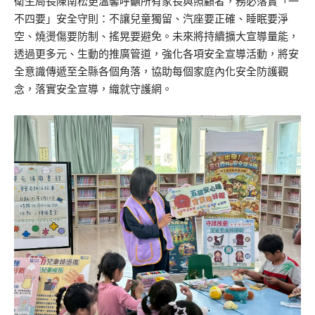
衛生局長陳南松更溫馨呼籲所有家長與照顧者，務必落實「一
不四要」安全守則：不讓兒童獨留、汽座要正確、睡眠要淨
空、燒燙傷要防制、搖晃要避免。未來將持續擴大宣導量能，
透過更多元、生動的推廣管道，強化各項安全宣導活動，將安
全意識傳遞至全縣各個角落，協助每個家庭內化安全防護觀
念，落實安全宣導，織就守護網。