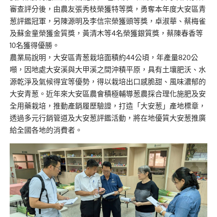
審查評分後，由農友張秀枝榮獲特等獎，勇奪本年度大安區青
葱評鑑冠軍，另陳源明及李信宗榮獲頭等獎，卓淑華、蔡梅雀
及蘇金童榮獲金質獎，黃清木等4名榮獲銀質獎，蔡陳春香等
10名獲得優勝。
農業局說明，大安區青葱栽培面積約44公頃，年產量820公
噸，因地處大安溪與大甲溪之間沖積平原，具有土壤肥沃、水
源乾淨及氣候得宜等優勢，得以栽培出口感脆甜、風味濃郁的
大安青葱。近年來大安區農會積極輔導葱農採合理化施肥及安
全用藥栽培，推動產銷履歷驗證，打造「大安葱」產地標章，
透過多元行銷管道及大安葱評鑑活動，將在地優質大安葱推廣
給全國各地的消費者。