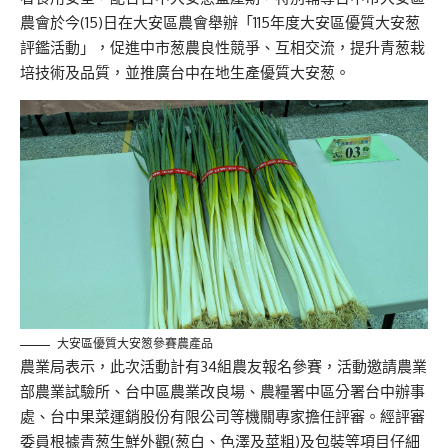
農會於今(15)日在大安區農會舉辦「115年度大安區優質大安葱
評鑑活動」，促進中市葱農良性競爭、互相交流，提升青葱栽
培技術及品質，並推廣台中在地生產優質大安葱。
大安區優質大安䈡參賽農產品
農業局表示，此次活動計有34組農友報名參賽，活動邀請農業
部農業試驗所、台中區農業改良場、農糧署中區分署台中辦事
處、台中果菜運銷股份有限公司等機關專家擔任評審。經評審
委員根據青葱生鮮外觀(葱白、色澤及莖粗)及包裝等項目仔細