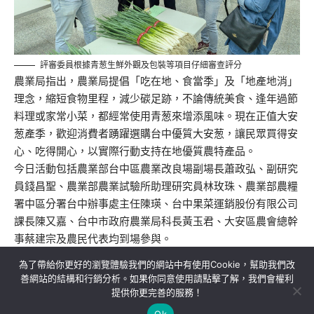
評審委員根據青葱生鮮外觀及包裝等項目仔細審查評分
農業局指出，農業局提倡「吃在地、食當季」及「地產地消」
理念，縮短食物里程，減少碳足跡，不論傳統美食、逢年過節
料理或家常小菜，都經常使用青葱來增添風味。現在正值大安
葱產季，歡迎消費者踴躍選購台中優質大安葱，讓民眾買得安
心、吃得開心，以實際行動支持在地優質農特產品。
今日活動包括農業部台中區農業改良場副場長蕭政弘、副研究
員錢昌聖、農業部農業試驗所助理研究員林玫珠、農業部農糧
署中區分署台中辦事處主任陳瑛、台中果菜運銷股份有限公司
課長陳又嘉、台中市政府農業局科長黃玉君、大安區農會總幹
事蔡建宗及農民代表均到場參與。
為了帶給你更好的瀏覽體驗我們的網站中有使用Cookie，幫助我們改
善網站的結構和行銷分析。如果你同意使用請點擊了解，我們會權利
提供你更完善的服務！
關於我們
隱私權政策
聯絡我們
Ok