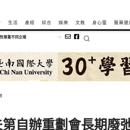
方
生活
產經
綜合
娛樂
文教
身心𩆜
醫藥健
理性尊重不同立場
散
第自辦重劃會長期廢弛