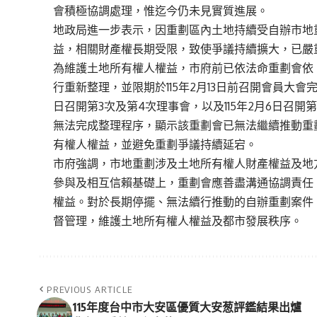
會積極協調處理，惟迄今仍未見實質進展。
地政局進一步表示，因重劃區內土地持續受自辦市地
益，相關財產權長期受限，致使爭議持續擴大，已嚴
為維護土地所有權人權益，市府前已依法命重劃會依
行重新整理，並限期於115年2月13日前召開會員大會完成
日召開第3次及第4次理事會，以及115年2月6日召
無法完成整理程序，顯示該重劃會已無法繼續推動重
有權人權益，並避免重劃爭議持續延宕。
市府強調，市地重劃涉及土地所有權人財產權益及地
參與及相互信賴基礎上，重劃會應善盡溝通協調責任
權益。對於長期停擺、無法續行推動的自辦重劃案件
督管理，維護土地所有權人權益及都市發展秩序。
PREVIOUS ARTICLE
115年度台中市大安區優質大安葱評鑑結果出爐