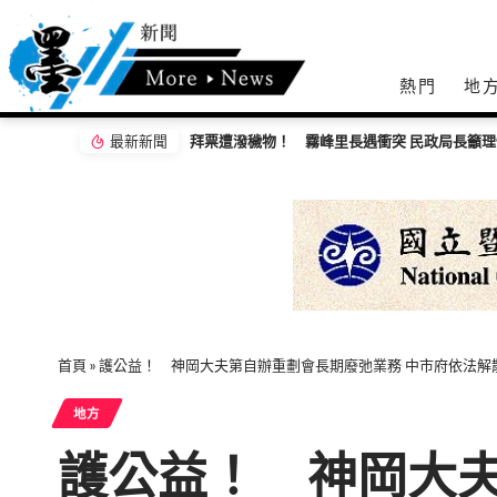
熱門
地
最新新聞
拜票遭潑穢物！ 霧峰里長遇衝突 民政局長籲
首頁
»
護公益！ 神岡大夫第自辦重劃會長期廢弛業務 中市府依法解
地方
護公益！ 神岡大夫