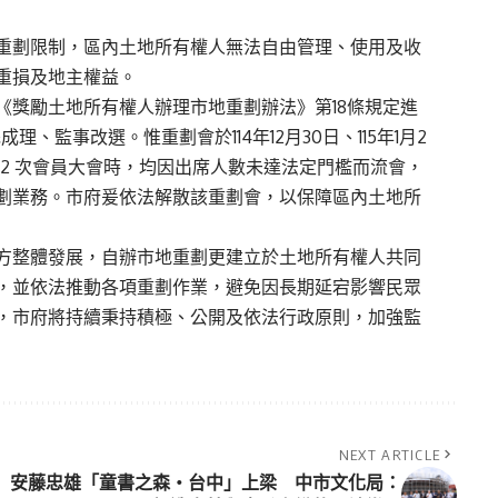
重劃限制，區內土地所有權人無法自由管理、使用及收
重損及地主權益。
《獎勵土地所有權人辦理市地重劃辦法》第18條規定進
理、監事改選。惟重劃會於114年12月30日、115年1月2
開第2 次會員大會時，均因出席人數未達法定門檻而流會，
劃業務。市府爰依法解散該重劃會，以保障區內土地所
方整體發展，自辦市地重劃更建立於土地所有權人共同
，並依法推動各項重劃作業，避免因長期延宕影響民眾
，市府將持續秉持積極、公開及依法行政原則，加強監
NEXT ARTICLE
安藤忠雄「童書之森‧台中」上梁 中市文化局：