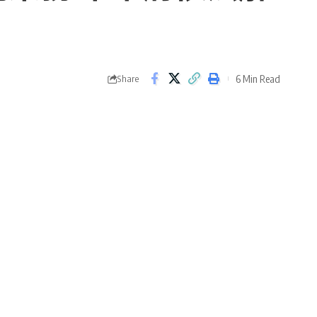
6 Min Read
Share