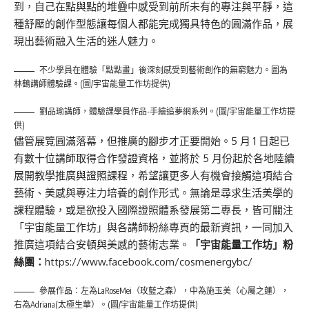
到，自己在點與點的堆疊中感受到前所未有的專注與平靜，這
種舒壓的創作型態讓每個人都能完成獨具特色的圓滿作品，展
現出藝術融入生活的迷人魅力。
不少學員在體驗「點點畫」後深刻感受到藝術創作的無窮魅力。圖為
林鶴講師體驗課。(圖/宇宙能量工作坊提供)
劉品瑜講師，體驗課學員作品-手繪追夢網系列。(圖/宇宙能量工作坊提
供)
儘管展覽圓滿落幕，但推廣的腳步才正要開始。5 月 1 日起已
有數十位講師取得合作發證資格，並將於 5 月份起於各地陸續
展開教學推廣與證照課程，希望讓更多人有機會接觸這項結合
藝術、美感與專注力培養的創作形式。無論是尋求生活美學的
課程體驗，或是欲投入國際證照體系發展第二專長，皆可關注
「宇宙能量工作坊」與各講師粉絲專頁的最新資訊，一同加入
推廣這項結合安頓與美感的藝術志業。
「宇宙能量工作坊」粉
絲團：
https://www.facebook.com/cosmenergybc/
參展作品：左為LaRoseMei（玫藍之森），中為施玉美（心屬之蓮），
右為Adriana(太極生華）。(圖/宇宙能量工作坊提供)