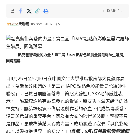
10 Min Read
樂聯網
Published: 2026/05/15
點亮藝術與愛的力量！第二屆「IAPC點點色彩能量曼陀羅師生聯展」
圓滿落幕
自4月25日至5月10日在中國文化大學推廣教育部大夏藝廊展
出、為期長達兩週的「第二屆 IAPC 點點色彩能量曼陀羅師生
聯展」，已於日前圓滿落幕。策展人蘇桂月SKY老師感性表
示，「誠摯感謝所有蒞臨參觀的貴賓、朋友與收藏家給予的熱
情支持，讓這場展覽不僅展現創作者的心血，也成為傳遞愛、
溫暖與希望的重要平台。因為有大家的陪伴與鼓勵，藝術不只
是作品，更成為連結人心的力量，成功實踐了我們『以色彩療
心，以愛擁抱世界』的初衷。」
(首圖：5月1日將啟動發證講師