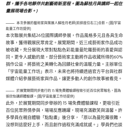
群，攜手各地夥伴共創藝術新里程。圖為蘇桂月與講師一起在
畫展現場合影。)
本次參展的藝術家與策展人蘇桂月老師(前排座位右三)合影。(圖/宇宙
能量工作坊提供)
本次聯展共集結26位國際講師參展，作品風格多元且各具生命
故事，獲得觀展民眾肯定。展覽期間，近三成藝術家作品成功
被收藏，充分展現大眾對點點色彩能量曼陀羅藝術的喜愛與認
同。更令人感動的是，部分藝術家主動將作品收藏所得的60%
捐作公益，將藝術之美轉化為回饋社會的溫暖力量。主辦單位
「宇宙能量工作坊」表示，未來也將持續透過官方平台與社群
媒體介紹參展藝術家與作品，讓更多動人的創作故事被看見。
於展覽期間同步進行的 15 場免費體驗課程吸引近百位民眾報名，圖為
張欣怡講師體驗課。(圖/宇宙能量工作坊提供)
此外，於展覽期間同步舉辦的 15 場免費體驗課程，更吸引近
百位民眾熱情參與，場場反應踴躍，現場充滿歡笑與溫馨。許
多學員在親自體驗「點點畫」後分享，「原以為曼陀羅很難，
沒想到這麼好上手，而且創作過程充滿成就感。」學員們也談