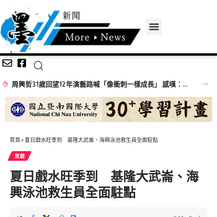
周興哲31歲回望12年演藝路喊「像衝刺一樣成長」 感嘆：以前的傷痕都是蛻變的殼
首頁
»
夏日戲水旺季到 基隆大武崙、海興泳池救生員全面駐點
旅遊
夏日戲水旺季到 基隆大武崙、海
興泳池救生員全面駐點