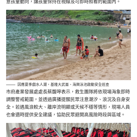
意孩童動向，讓孩童保持在視線及可即時照看的範圍內。
因應夏季戲水人潮，基隆大武崙、海興泳池啟動安全巡查
市府產業發展處處長蔡馥嚀表示，救生團隊將依現場海象即時
調整警戒範圍，並透過廣播提醒民眾注意潮汐、浪況及自身安
全。若遇風浪較大、離岸流明顯或天候不穩等情形，現場人員
也會適時提供安全建議，協助民眾避開高風險時段與區域。