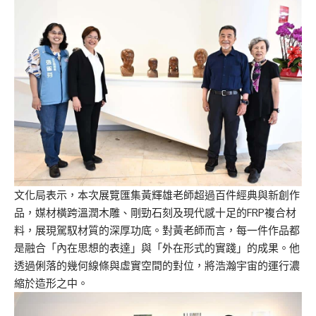
文化局表示，本次展覽匯集黃輝雄老師超過百件經典與新創作
品，媒材橫跨溫潤木雕、剛勁石刻及現代感十足的FRP複合材
料，展現駕馭材質的深厚功底。對黃老師而言，每一件作品都
是融合「內在思想的表達」與「外在形式的實踐」的成果。他
透過俐落的幾何線條與虛實空間的對位，將浩瀚宇宙的運行濃
縮於造形之中。