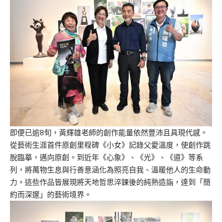
即便已逾8旬，黃輝雄老師的創作能量依然豐沛且具現代感。
從藝術生涯首件原創里程碑《小女》記錄父愛溫度，使創作跳
脫臨摹，邁向原創。到近年《心象》、《光》、《道》等系
列，將萬物生息與行善意涵化為照亮自我、溫暖他人的生命動
力。這些作品皆展現將天地哲思淬鍊後的純熟造詣，達到「簡
約而深邃」的藝術境界。