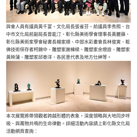
與會人員有議員黃千宴、文化局長張雀芬、前議員李秀照、台
中市文化局前副局長曾能汀、彰化縣美術學會理事長黃麗蘋、
彰化縣美術家學會秘書長楊家順、中部水彩畫會長林俊寅、粧
佛技術保存者柯錦中、雕塑家謝棟樑、雕塑家余燈詮、雕塑家
黃映蒲、雕塑家邱泰洋、各民意代表及地方仕紳等。
本次展覽將帶領觀者跨越形體的表象，深度領略與大地同步呼
吸、與萬物共鳴的生命律動。詳細活動內容請上彰化縣文化局
活動網頁查詢：