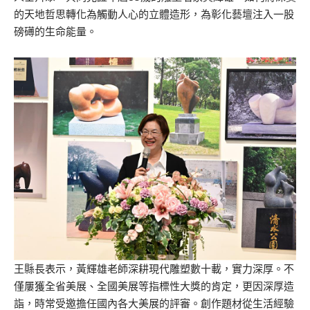
的天地哲思轉化為觸動人心的立體造形，為彰化藝壇注入一股
磅礡的生命能量。
王縣長表示，黃輝雄老師深耕現代雕塑數十載，實力深厚。不
僅屢獲全省美展、全國美展等指標性大獎的肯定，更因深厚造
詣，時常受邀擔任國內各大美展的評審。創作題材從生活經驗