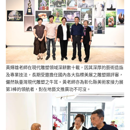
黃輝雄老師在現代雕塑領域深耕數十載，因其深厚的藝術造詣
及專業技法，長期受邀擔任國內各大指標美展之雕塑類評審，
儼然執臺灣現代雕塑之牛耳。黃老師亦為彰化縣美術家接力展
第3棒的領航者，對在地藝文推廣功不可沒。