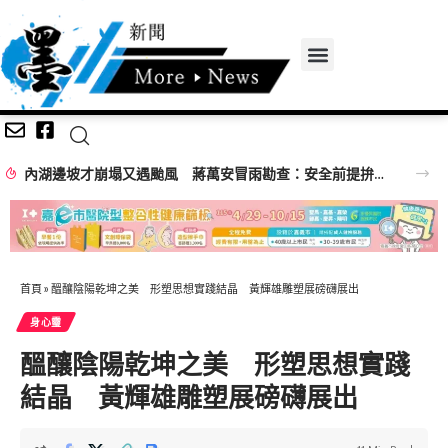
內湖邊坡才崩塌又遇颱風 蔣萬安冒雨勘查：安全前提拚完工
首頁
»
醞釀陰陽乾坤之美 形塑思想實踐結晶 黃輝雄雕塑展磅礴展出
身心𩆜
醞釀陰陽乾坤之美 形塑思想實踐
結晶 黃輝雄雕塑展磅礴展出