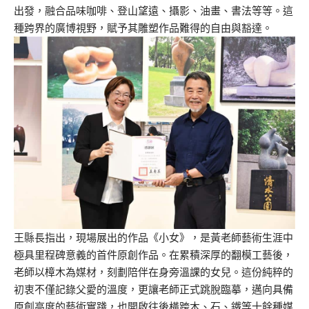
出發，融合品味咖啡、登山望遠、攝影、油畫、書法等等。這
種跨界的廣博視野，賦予其雕塑作品難得的自由與豁達。
王縣長指出，現場展出的作品《小女》，是黃老師藝術生涯中
極具里程碑意義的首件原創作品。在累積深厚的翻模工藝後，
老師以樟木為媒材，刻劃陪伴在身旁溫課的女兒。這份純粹的
初衷不僅記錄父愛的溫度，更讓老師正式跳脫臨摹，邁向具備
原創高度的藝術實踐，也開啟往後橫跨木、石、鐵等十餘種媒