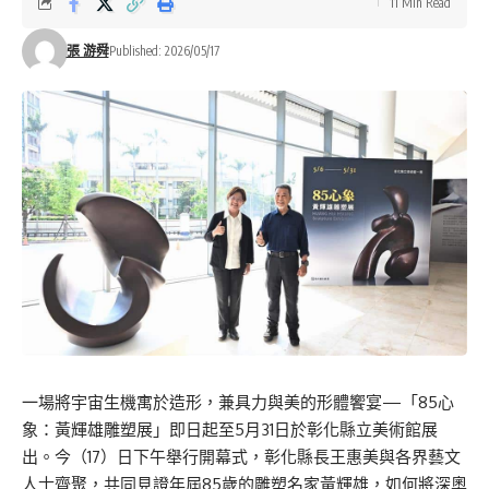
11 Min Read
張 游舜
Published: 2026/05/17
一場將宇宙生機寓於造形，兼具力與美的形體饗宴—「85心
象：黃輝雄雕塑展」即日起至5月31日於彰化縣立美術館展
出。今（17）日下午舉行開幕式，彰化縣長王惠美與各界藝文
人士齊聚，共同見證年屆85歲的雕塑名家黃輝雄，如何將深奧