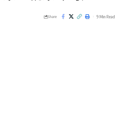
9 Min Read
Share