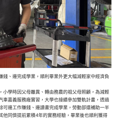
賺錢、邊完成學業，順利畢業外更大幅減輕家中經濟負
，小學時因父母離異、轉由務農的祖父母照顧，為減輕
汽車嘉義服務廠實習，大學也接續參加雙軌計畫，透過
除可邊工作賺錢、邊讀書完成學業，勞動部還補助一半
其他同儕提前累積4年的實務經驗，畢業後也順利獲得