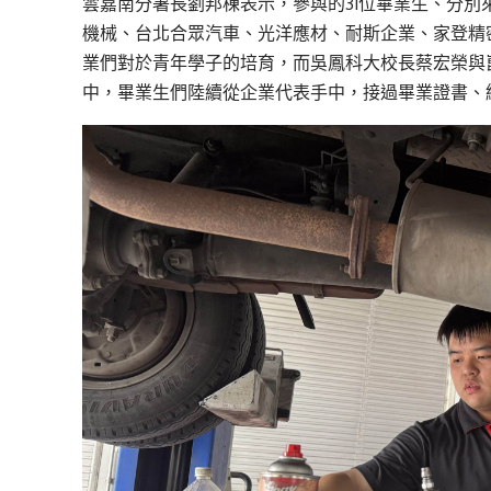
雲嘉南分署長劉邦棟表示，參與的31位畢業生、分別
機械、台北合眾汽車、光洋應材、耐斯企業、家登精
業們對於青年學子的培育，而吳鳳科大校長蔡宏榮與
中，畢業生們陸續從企業代表手中，接過畢業證書、