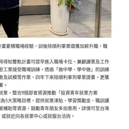
軌計畫累積職場經驗，訓後除順利畢業還獲加薪升職，職
時得知雙軌計畫可提早進入職場卡位，兼顧課業及工作
密工業接受職場訓練，透過「做中學、學中做」的訓練
數及試模等作業，四年下來除順利拿到畢業證書，更獲
署。
業，整合11個部會資源推動「投資青年就業方案
職為5大策略目標，提供就業津貼、學習獎勵金、職訓課
屋補助等資源，鼓勵青年朋友多加善用，詳情可至台灣
.tw/)查詢，或就近向各就業中心或就服台洽詢。