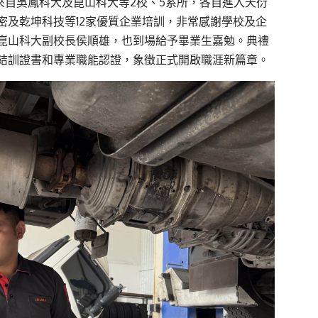
來自吳鳳科大及崑山科大等2校、5系所，各自進入天衍
密及乾坤科技等12家優質企業培訓，非常感謝學校及企
崑山科大副校長侯順雄，也到場給予畢業生嘉勉。典禮
結訓證書和專業職能認證，象徵正式開啟職涯新篇章。