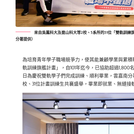
來自吳鳳科大及崑山科大等2校、5系所的31位「雙軌訓
分署提供）
為培育青年學子職場競爭力，使其能兼顧學業與累積
軌訓練旗艦計畫」，自101年迄今，已協助超過1,80
日為慶祝雙軌學子們完成訓練、順利畢業，雲嘉南分
校、31位計畫訓練生共襄盛舉，畢業即就業、無縫接