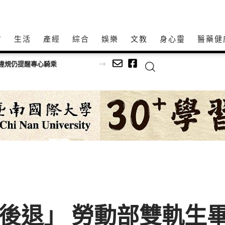
方
生活
產經
綜合
娛樂
文教
身心𩆜
醫藥健
不後退」 勞動部雙軌生