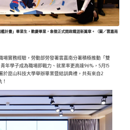
練旗艦計畫」畢業生，歡慶畢業，象徵正式開啟職涯新篇章。（圖／雲嘉南
職場實務經驗，勞動部勞發署雲嘉南分署積極推動「雙
0名青年學子成為職場即戰力、就業率更高達96%，5月15
署於崑山科技大學舉辦畢業暨結訓典禮，共有來自2
軌！