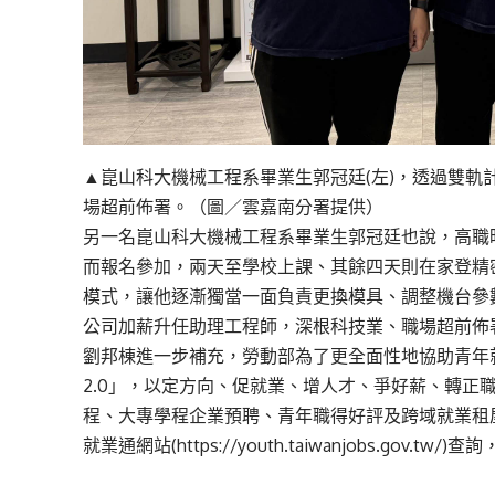
▲崑山科大機械工程系畢業生郭冠廷(左)，透過雙
場超前佈署。（圖／雲嘉南分署提供）
另一名崑山科大機械工程系畢業生郭冠廷也說，高職
而報名參加，兩天至學校上課、其餘四天則在家登精
模式，讓他逐漸獨當一面負責更換模具、調整機台參
公司加薪升任助理工程師，深根科技業、職場超前佈
劉邦棟進一步補充，勞動部為了更全面性地協助青年就
2.0」，以定方向、促就業、增人才、爭好薪、轉正
程、大專學程企業預聘、青年職得好評及跨域就業租
就業通網站(https://youth.taiwanjobs.gov