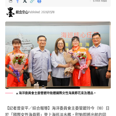
6 Min Read
綜合中心
Published: 2026/05/18
▲海洋委員會主委管碧玲致贈國際女性海員節花束及禮品。
【記者曾安平／綜合報導】海洋委員會主委管碧玲今（18）日
於「國際女性海員節」登上海巡淡水艦，慰勉即將出航的同