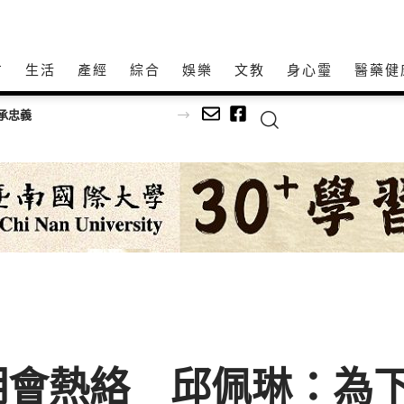
方
生活
產經
綜合
娛樂
文教
身心𩆜
醫藥健
0個職缺、全面E化免帶履歷！
明會熱絡 邱佩琳：為