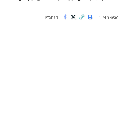
9 Min Read
Share