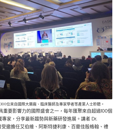
超過300位來自國際大藥廠、臨床醫師及專家學者等產業人士聆聽。
具重要影響力的國際盛會之一，每年匯聚來自超過100個
域專家，分享最新趨勢與新藥研發進展。講者 Dr.
，亦曾受邀擔任艾伯維、阿斯特捷利康、百靈佳殷格翰、禮