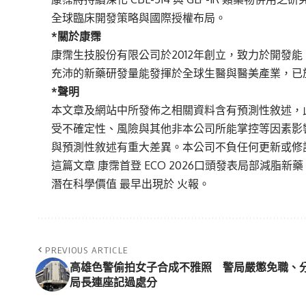
全球臨床開發策略與國際授權布局。
*關於康霈
康霈生技股份有限公司於2012年創立，致力於開發
充沛的新藥研發量能發揮於全球生醫與醫美產業，已於2
*聲明
本文章及網站中所發佈之相關資料含有預測性敘述，
受不確定性、風險與其他非本公司所能掌控等因素影
與預測性敘述有重大差異。本公司不負任何更新或修
這篇文章
康霈首登 ECO 2026口頭發表局部減脂新藥 C
潛在科學價值
最早出現於
火報
。
PREVIOUS ARTICLE
高雄色警偷拍女子合成不雅照 警局嚴懲免職、
局長連座記過處分