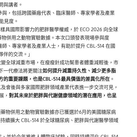
問與講者。
眾參與，包括跨國藥廠代表、臨床醫師、專家學者及產業
之能見度。
 這樣具國際影響力的肥胖醫學權威，於 ECO 2026 向全球
 類減重藥物併用之動物實驗數據。本次口頭發表現場參與度
、專家學者及產業人士，有助於提升 CBL-514 在國
夥伴的交流。」
快速改變全球減重市場，在瘦瘦針成功幫患者體重減輕後，市
下一代療法將更關注
如何提升減重持久性、減少更多脂
的重要課題，也是CBL-514最具價值的差異化所在
。
的熱烈，以及會後與多家國際肥胖領域產業代表進一步交流可見，
發展，
對其未來於肥胖與代謝健康領域的潛在應用，也呈
LP-1R 類藥物併用之動物實驗數據亦已獲選於6月的美國糖尿病
s）發表，將持續擴大 CBL-514 於全球糖尿病、肥胖與代謝醫學領域
用之研究，並於今年推進人體臨床試驗，同時持續深化 CBL-514