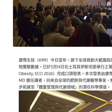
康霈生技（6919）今日宣布，旗下全球首創大範圍局部減脂
物實驗數據，已於5月14日在土耳其伊斯坦堡舉行之第33屆歐
Obesity, ECO 2026）完成口頭發表。本次發表由康
MD 擔任講者，向來自全球的肥胖與代謝醫學專家，解析
步拓展至「體重管理與代謝領域」的潛在科學價值。