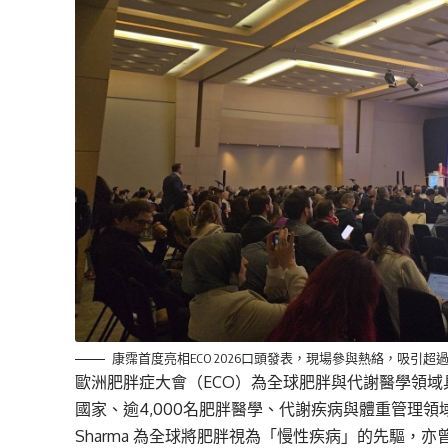
康霈首度亮相ECO 2026口頭發表，現場參與熱絡，吸引
歐洲肥胖症大會（ECO）為全球肥胖與代謝醫學領域
國家、逾4,000名肥胖醫學、代謝疾病與體重管理領
Sharma 為全球將肥胖視為「慢性疾病」的先驅