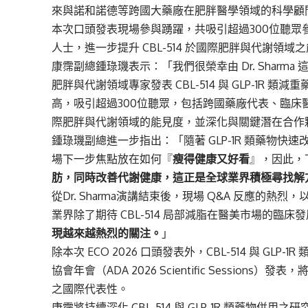
來與諾和諾德等跨國大藥廠在肥胖醫學領域的科學顧
本次口頭發表現場參與踴躍，共吸引超過300位聽
人士，進一步提升 CBL-514 於國際肥胖與代謝領域
康霈副總鍾琭璣表示：「我們很榮幸由 Dr. Sharma
肥胖與代謝領域專家發表 CBL-514 與 GLP-1R
高，吸引超過300位聽眾，包括跨國藥廠代表、臨床醫師
際肥胖與代謝領域的能見度，並深化與關鍵潛在合作
鍾琭璣副總進一步指出：「隨著 GLP-1R 類藥物
場下一步焦點放在如何『
瘦得健康又好看
』，因此，
肪，同時改善代謝健康，這正是全球業界積極尋找解方
從Dr. Sharma演講結束後，現場 Q&A 反應
業界除了期待 CBL-514 局部減脂在醫美市場的臨床
現越來越熱烈的關注。
」
除本次 ECO 2026 口頭發表外，CBL-514 與 G
協會年會（ADA 2026 Scientific Session
之國際代表性。
康霈將持續深化 CBL-514 與 GLP-1R 類藥物併