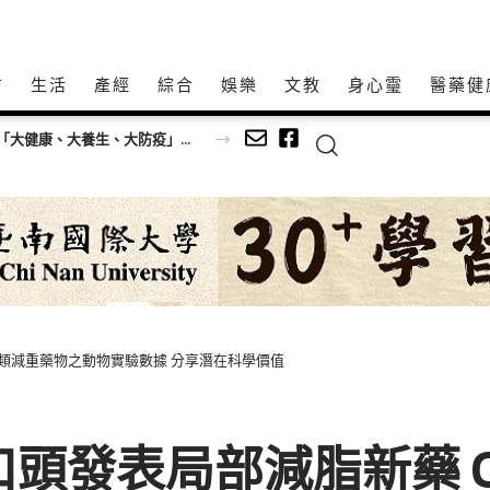
方
生活
產經
綜合
娛樂
文教
身心𩆜
醫藥健
中國人體工程學研究院發布全球健康倡議 推動「大健康、大養生、大防疫」新生活系統
LP-1R 類減重藥物之動物實驗數據 分享潛在科學價值
口頭發表局部減脂新藥 CBL