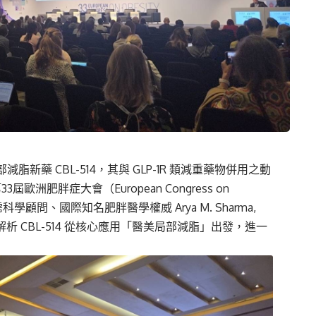
新藥 CBL-514，其與 GLP-1R 類減重藥物併用之動
洲肥胖症大會（European Congress on
霈科學顧問、國際知名肥胖醫學權威 Arya M. Sharma,
 CBL-514 從核心應用「醫美局部減脂」出發，進一