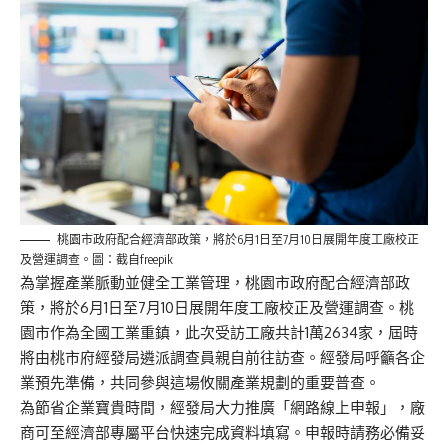
桃園市政府配合經濟部政策，將於6月1日至7月10日展開年度工廠校正
及營運調查。圖：截自freepik
為掌握產業脈動並健全工業管理，桃園市政府配合經濟部政
策，將於6月1日至7月10日展開年度工廠校正及營運調查。桃
園市作為全國工業重鎮，此次受訪工廠共計1萬2634家，屆時
將由桃市府經發局遴派調查員親自前往訪查。經發局呼籲各企
業預先準備，共同參與這場攸關產業規劃的重要普查。
為節省企業寶貴時間，經發局大力推廣「網路線上申報」，廠
商可至
經濟部專屬平台
快速完成資料填寫。申報時請務必備妥