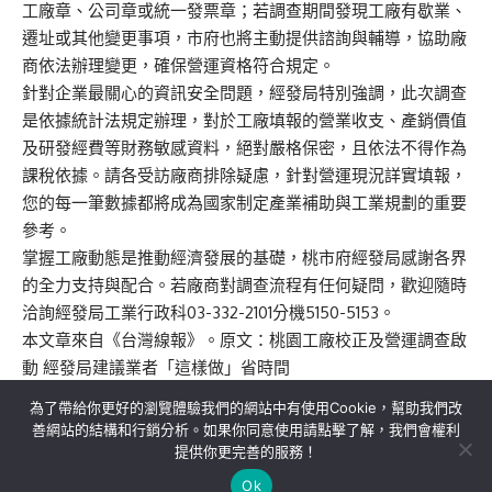
工廠章、公司章或統一發票章；若調查期間發現工廠有歇業、
遷址或其他變更事項，市府也將主動提供諮詢與輔導，協助廠
商依法辦理變更，確保營運資格符合規定。
針對企業最關心的資訊安全問題，經發局特別強調，此次調查
是依據統計法規定辦理，對於工廠填報的營業收支、產銷價值
及研發經費等財務敏感資料，絕對嚴格保密，且依法不得作為
課稅依據。請各受訪廠商排除疑慮，針對營運現況詳實填報，
您的每一筆數據都將成為國家制定產業補助與工業規劃的重要
參考。
掌握工廠動態是推動經濟發展的基礎，桃市府經發局感謝各界
的全力支持與配合。若廠商對調查流程有任何疑問，歡迎隨時
洽詢經發局工業行政科03-332-2101分機5150-5153。
本文章來自《
台灣線報
》。原文：
桃園工廠校正及營運調查啟
動 經發局建議業者「這樣做」省時間
為了帶給你更好的瀏覽體驗我們的網站中有使用Cookie，幫助我們改
善網站的結構和行銷分析。如果你同意使用請點擊了解，我們會權利
提供你更完善的服務！
關於我們
隱私權政策
聯絡我們
Ok