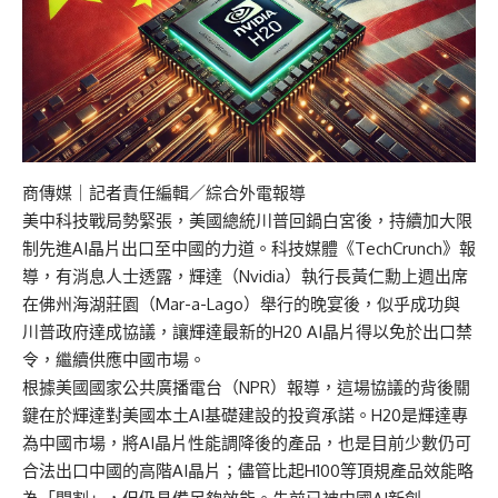
商傳媒
｜記者責任編輯／綜合外電報導
美中科技戰局勢緊張，美國總統川普回鍋白宮後，持續加大限
制先進AI晶片出口至中國的力道。科技媒體《TechCrunch》報
導，有消息人士透露，輝達（Nvidia）執行長黃仁勳上週出席
在佛州海湖莊園（Mar-a-Lago）舉行的晚宴後，似乎成功與
川普政府達成協議，讓輝達最新的H20 AI晶片得以免於出口禁
令，繼續供應中國市場。
根據美國國家公共廣播電台（NPR）報導，這場協議的背後關
鍵在於輝達對美國本土AI基礎建設的投資承諾。H20是輝達專
為中國市場，將AI晶片性能調降後的產品，也是目前少數仍可
合法出口中國的高階AI晶片；儘管比起H100等頂規產品效能略