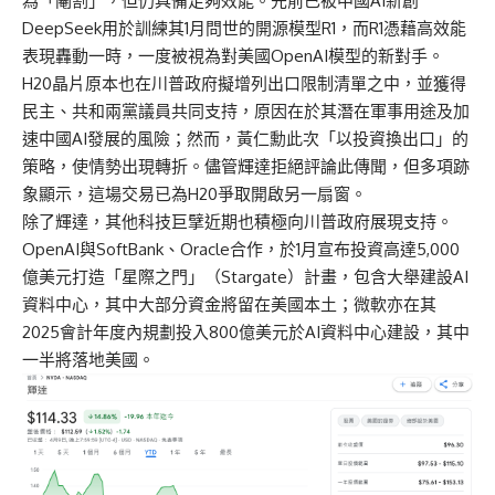
為「閹割」，但仍具備足夠效能。先前已被中國AI新創
DeepSeek用於訓練其1月問世的開源模型R1，而R1憑藉高效能
表現轟動一時，一度被視為對美國OpenAI模型的新對手。
H20晶片原本也在川普政府擬增列出口限制清單之中，並獲得
民主、共和兩黨議員共同支持，原因在於其潛在軍事用途及加
速中國AI發展的風險；然而，黃仁勳此次「以投資換出口」的
策略，使情勢出現轉折。儘管輝達拒絕評論此傳聞，但多項跡
象顯示，這場交易已為H20爭取開啟另一扇窗。
除了輝達，其他科技巨擘近期也積極向川普政府展現支持。
OpenAI與SoftBank、Oracle合作，於1月宣布投資高達5,000
億美元打造「星際之門」（Stargate）計畫，包含大舉建設AI
資料中心，其中大部分資金將留在美國本土；微軟亦在其
2025會計年度內規劃投入800億美元於AI資料中心建設，其中
一半將落地美國。