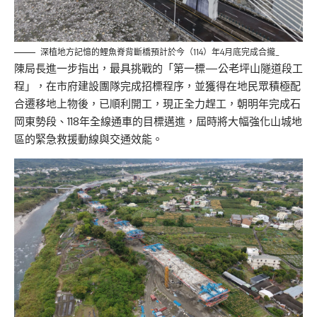
深植地方記憶的鯉魚脊背斷橋預計於今（114）年4月底完成合攏_
陳局長進一步指出，最具挑戰的「第一標—公老坪山隧道段工
程」，在市府建設團隊完成招標程序，並獲得在地民眾積極配
合遷移地上物後，已順利開工，現正全力趕工，朝明年完成石
岡東勢段、118年全線通車的目標邁進，屆時將大幅強化山城地
區的緊急救援動線與交通效能。