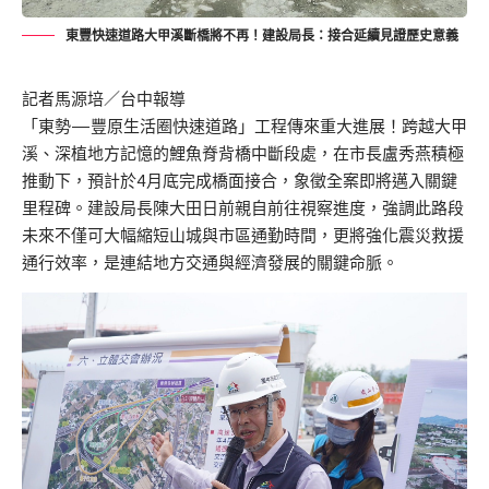
東豐快速道路大甲溪斷橋將不再！建設局長：接合延續見證歷史意義
記者馬源培／台中報導
「東勢—豐原生活圈快速道路」工程傳來重大進展！跨越大甲
溪、深植地方記憶的鯉魚脊背橋中斷段處，在市長盧秀燕積極
推動下，預計於4月底完成橋面接合，象徵全案即將邁入關鍵
里程碑。建設局長陳大田日前親自前往視察進度，強調此路段
未來不僅可大幅縮短山城與市區通勤時間，更將強化震災救援
通行效率，是連結地方交通與經濟發展的關鍵命脈。