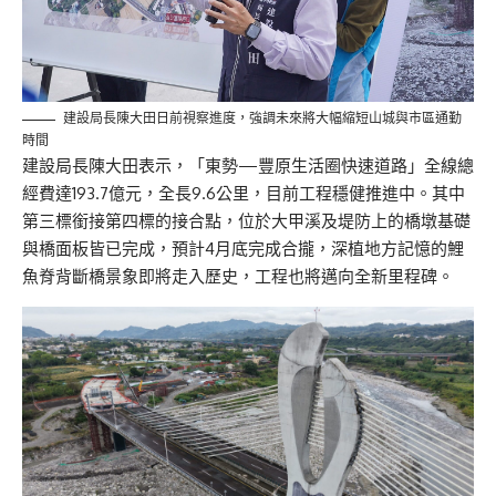
建設局長陳大田日前視察進度，強調未來將大幅縮短山城與市區通勤
時間
建設局長陳大田表示，「東勢—豐原生活圈快速道路」全線總
經費達193.7億元，全長9.6公里，目前工程穩健推進中。其中
第三標銜接第四標的接合點，位於大甲溪及堤防上的橋墩基礎
與橋面板皆已完成，預計4月底完成合攏，深植地方記憶的鯉
魚脊背斷橋景象即將走入歷史，工程也將邁向全新里程碑。