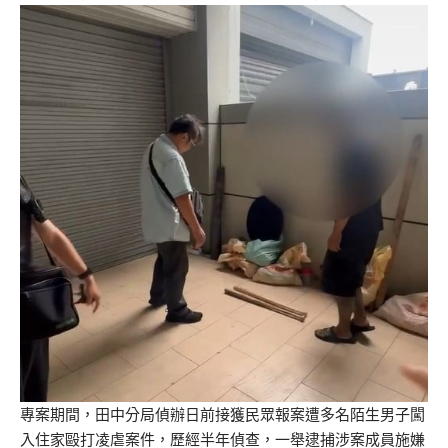
專案期間，田中分局偵辦日前接獲民眾報案遭多名陌生男子闖
入住家毆打凌虐案件，歷經半年偵查，一舉逮捕涉案成員施嫌