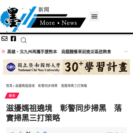
高雄、北九州再攜手援熊本 烏龍麵餐車前進災區送熱食
首頁
»
滋擾媽祖遶境 彰警同步掃黑 落實掃黑三打策略
綜合
滋擾媽祖遶境 彰警同步掃黑 落
實掃黑三打策略