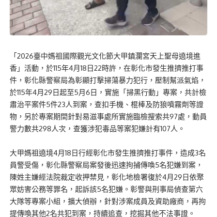
「2026臺中媽祖國際觀光文化節大甲鎮瀾宮天上聖母遶境進
香」活動，於115年4月18日22時許，在彰化市發生推擠推打事
件，彰化縣警察局為彰顯打擊掃蕩暴力犯行，壓制幫派氣焰，
於115年4月29日起至5月6日，實施「掃黑行動」專案，共計檢
肅治平案件5件23人到案，查扣手機、棍棒及防狼噴霧劑等證
物，另於專案期間針對易滋事處所實施臨檢搜索共97處，動員
警力數共298人次，查獲涉犯毒品等案犯嫌計有107人。
大甲媽祖遶境4月18日行經彰化市發生推擠推打事件，造成3名
員警受傷，彰化縣警察局案發後迅速拘捕傳喚5名犯嫌到案，
陳姓主嫌經法院裁定收押禁見，彰化地檢署復於4月29日依聚
眾妨害公務等罪名，起訴該5名犯嫌。彰警與刑事局偵查第六
大隊等專案小組，擴大偵辦，針對涉案成員及資助廠商，再拘
提傳喚其他2名共犯到案，持續追查，挖掘其他不法事證。