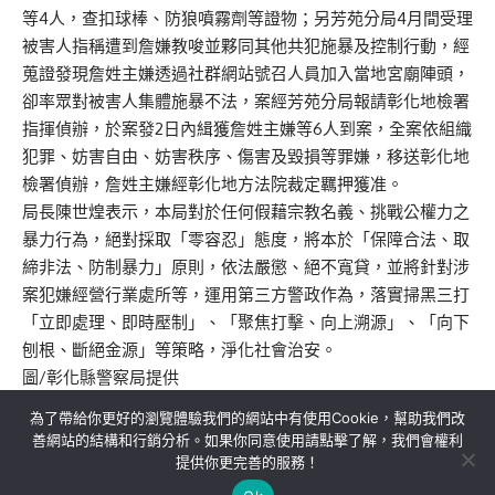
等4人，查扣球棒、防狼噴霧劑等證物；另芳苑分局4月間受理
被害人指稱遭到詹嫌教唆並夥同其他共犯施暴及控制行動，經
蒐證發現詹姓主嫌透過社群網站號召人員加入當地宮廟陣頭，
卻率眾對被害人集體施暴不法，案經芳苑分局報請彰化地檢署
指揮偵辦，於案發2日內緝獲詹姓主嫌等6人到案，全案依組織
犯罪、妨害自由、妨害秩序、傷害及毀損等罪嫌，移送彰化地
檢署偵辦，詹姓主嫌經彰化地方法院裁定羈押獲准。
局長陳世煌表示，本局對於任何假藉宗教名義、挑戰公權力之
暴力行為，絕對採取「零容忍」態度，將本於「保障合法、取
締非法、防制暴力」原則，依法嚴懲、絕不寬貸，並將針對涉
案犯嫌經營行業處所等，運用第三方警政作為，落實掃黑三打
「立即處理、即時壓制」、「聚焦打擊、向上溯源」、「向下
刨根、斷絕金源」等策略，淨化社會治安。
圖/彰化縣警察局提供
為了帶給你更好的瀏覽體驗我們的網站中有使用Cookie，幫助我們改
善網站的結構和行銷分析。如果你同意使用請點擊了解，我們會權利
提供你更完善的服務！
關於我們
隱私權政策
聯絡我們