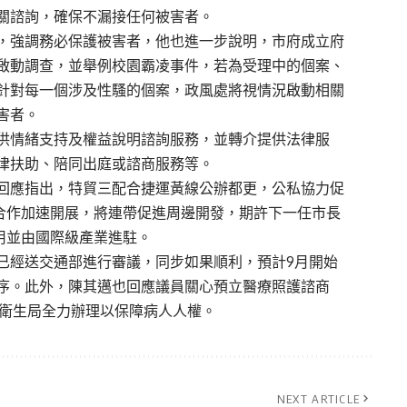
關諮詢，
確保不漏接任何被害者。
，
強調務必保護被害者，他也進一步說明，市府成立府
啟動調查，
並舉例校園霸凌事件，若為受理中的個案、
針對每一個涉及性騷的個案，
政風處將視情況啟動相關
害者。
供情緒支持及權益說明諮詢服務，並轉介提供法律服
律扶助、
陪同出庭或諮商服務等。
回應指出，
特貿三配合捷運黃線公辦都更，公私協力促
合作加速開展，
將連帶促進周邊開發，
期許下一任市長
用並由國際級產業進駐。
已經送交通部進行審議，同步如果順利，
預計9月開始
序。此外，
陳其邁也回應議員關心預立醫療照護諮商
衛生局全力辦理以保障病人人權。
NEXT ARTICLE