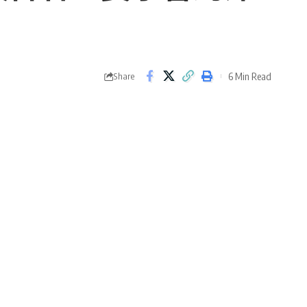
6 Min Read
Share