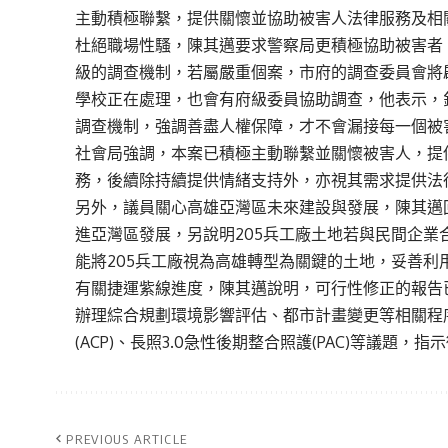
主動積極聯繫，
提供關懷並協助被害人法律服務及相
杜絕職場性騷，陳其邁要求警察局更積極協助被害者
級的調查機制，
若屬嚴重個案，市府的調查委員會將
學校正在處理，
也會有府級委員協助調查，他表示，
調查機制，強調善盡人權保障，
才不會漏接每一個被
社會局強調，本案已積極主動聯繫並關懷被害人，
提
務，
後續除持續提供情緒支持外，亦視其需求提供法
另外，議員關心高雄亞灣區未來建設與發展，陳其邁
進亞灣區發展，
另說明205兵工廠土地若與民間企業
能將205兵工廠視為高雄轉型為關鍵的土地，
妥善利
有關捷運紫線進度，陳其邁說明，
可行性修正的報告
辦理綜合規劃環境影響評估、
都市計畫變更等相關程
(ACP)、長照3.
0急性後期整合照護(PAC)等議題，
指示
PREVIOUS ARTICLE