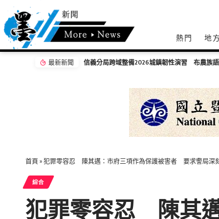
熱門
地
最新新聞
信義分局跨域整備2026城鎮韌性演習 布農族
首頁
»
犯罪零容忍 陳其邁：市府三項作為保護被害者 要求警局深
綜合
犯罪零容忍 陳其