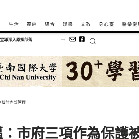
方
生活
產經
綜合
娛樂
文教
身心𩆜
醫藥健
語宣導深入原鄉部落
刻檢討內部管理
邁：市府三項作為保護