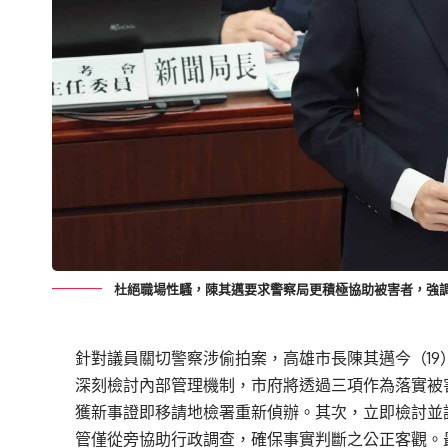
杜絕職場性騷，陳其邁要求警察局更積極協助被害者，強
針對議員關切警察涉偷拍案，高雄市長陳其邁今（19
深刻檢討內部管理機制，市府將透過三項作為落實被
獲新事證即移請地檢署重新偵辦。其次，
立即檢討並
管僅從旁協助行政調查，確保事實判斷之公正客觀。