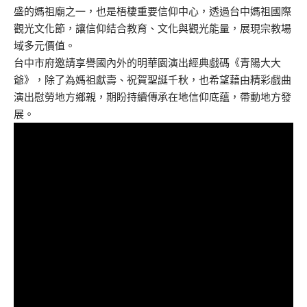
盛的媽祖廟之一，也是梧棲重要信仰中心，透過台中媽祖國際
觀光文化節，讓信仰結合教育、文化與觀光能量，展現宗教場
域多元價值。
台中市府邀請享譽國內外的明華園演出經典戲碼《青陽大大
爺》，除了為媽祖獻壽、祝賀聖誕千秋，也希望藉由精彩戲曲
演出慰勞地方鄉親，期盼持續傳承在地信仰底蘊，帶動地方發
展。