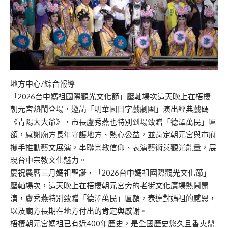
地方中心/綜合報導
「2026台中媽祖國際觀光文化節」壓軸場次這天晚上在梧棲
朝元宮熱鬧登場，邀請「明華園日字戲劇團」演出經典戲碼
《青陽大大爺》，市長盧秀燕也特別到場致贈「德澤萬民」匾
額，感謝廟方長年守護地方、熱心公益，並肯定朝元宮與市府
攜手推動藝文展演，串聯宗教信仰、表演藝術與觀光能量，展
現台中宗教文化魅力。
慶祝農曆三月媽祖聖誕，「2026台中媽祖國際觀光文化節」
壓軸場次，這天晚上在梧棲朝元宮旁的老街文化廣場熱鬧開
演，盧秀燕特別致贈「德澤萬民」匾額，表達對媽祖的感恩，
以及廟方長期在地方付出的肯定與感謝。
梧棲朝元宮媽祖已有近400年歷史，是全國歷史悠久且香火鼎