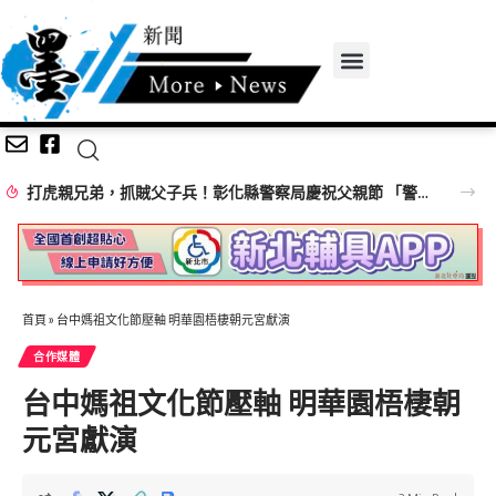
打虎親兄弟，抓賊父子兵！彰化縣警察局慶祝父親節 「警察父子、父女檔」 同台接受「全身大臨檢」按摩笑翻全場
首頁
»
台中媽祖文化節壓軸 明華園梧棲朝元宮獻演
合作媒體
台中媽祖文化節壓軸 明華園梧棲朝
元宮獻演