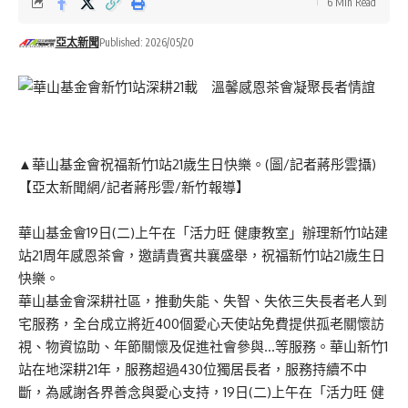
6 Min Read
亞太新聞
Published: 2026/05/20
▲華山基金會祝福新竹1站21歲生日快樂。(圖/記者蔣彤雲攝)
【亞太新聞網/記者蔣彤雲/新竹報導】
華山基金會19日(二)上午在「活力旺 健康教室」辦理新竹1站建
站21周年感恩茶會，邀請貴賓共襄盛舉，祝福新竹1站21歲生日
快樂。
華山基金會深耕社區，推動失能、失智、失依三失長者老人到
宅服務，全台成立將近400個愛心天使站免費提供孤老關懷訪
視、物資協助、年節關懷及促進社會參與…等服務。華山新竹1
站在地深耕21年，服務超過430位獨居長者，服務持續不中
斷，為感謝各界善念與愛心支持，19日(二)上午在「活力旺 健