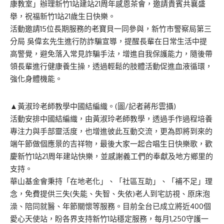
康教室」辦理新竹1站建站21周年感恩茶會，邀請貴賓共襄盛
舉，祝福新竹1站21歲生日快樂。
活動邀請15位長期服務的老寶貝一同參與，新竹市警察局第三
分局 吳偉玄先生進行防詐騙宣導，提醒長輩在日常生活中提
高警覺，避免落入常見詐騙手法，增進自我保護能力，隨後帶
領長輩進行健康養生操，透過輕鬆的肢體活動促進血液循環，
強化身體機能。
▲黃淑玲老師教學中國結編織。(圖/記者蔣彤雲攝)
活動安排中國結編織，由黃淑玲老師教學，透過手作過程培養
專注力與手部靈活度，也增進彼此互動交流，更為即將到來的
端午節做個應景的吉祥物，最後大家一起合唱生日快樂歌，歡
慶新竹1站21周年建站快樂，並感謝義工們的奉獻及地方鄉里的
支持。
華山基金會秉持「在地老化」、「社區互助」、「補不足」理
念，免費提供三失(失能、失智、失依)老人到宅訪視、原床泡
澡、陪同就醫、年節關懷等服務。目前全台已成立將近400個
愛心天使站，盼各界支持新竹1站穩定服務，每月1,250守護一