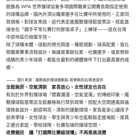
銳勝為 WPA 世界撞球協會多項國際職業公開賽長期指定使用
的球檯品牌，國內外頂尖職業選手在比賽中所使用的，正是同
款規格。對球友來說，這代表走進魔獸撞球館苗栗店，就能直
接坐在「國手平常比賽打的那張桌子」上練球——這在台灣
中部地區仍相當罕見。
除了球檯本體，球館的燈光照度、檯距規劃、球具配置，皆比
照職業賽事流程設計，無論是業餘玩家、社團選手、或是想拚
成績的青少年球員，都能在最對的硬體條件下打出最真實的成
績。
圖片來源：魔獸無菸撞球運動館-苗栗縣府店/業者提供
全館無菸、空氣清新 家長放心、女性球友也自在
有別於外界對撞球場「煙霧瀰漫、空氣混濁」的傳統印象，魔
獸撞球館苗栗店全館嚴格執行禁菸政策，搭配大空間通風與循
環換氣設計，創造明亮、清新的運動環境。家長能安心讓孩子
前來學球，女性球友、學生與青少年也能輕鬆走進場館，是真
正適合家庭、學校球隊、社團包場的撞球空間。
收費親民 讓「打國際比賽級球檯」不再是高消費