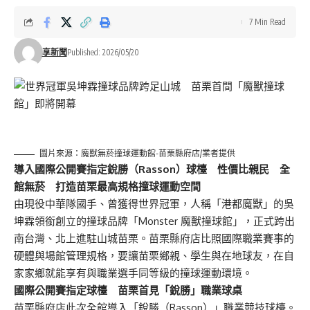
7 Min Read
享新聞
Published: 2026/05/20
圖片來源：魔獸無菸撞球運動館-苗栗縣府店/業者提供
導入國際公開賽指定銳勝（Rasson
）球檯 性價比親民 全
館無菸 打造苗栗最高規格撞球運動空間
由現役中華隊國手、曾獲得世界冠軍，人稱「港都魔獸」的吳
坤霖領銜創立的撞球品牌「Monster 魔獸撞球館」，正式跨出
南台灣、北上進駐山城苗栗。苗栗縣府店比照國際職業賽事的
硬體與場館管理規格，要讓苗栗鄉親、學生與在地球友，在自
家家鄉就能享有與職業選手同等級的撞球運動環境。
國際公開賽指定球檯 苗栗首見「銳勝」職業球桌
苗栗縣府店此次全館導入「銳勝（Rasson）」職業競技球檯。