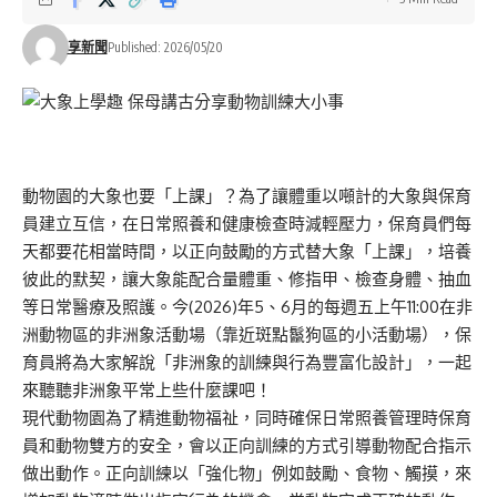
享新聞
Published: 2026/05/20
動物園的大象也要「上課」？為了讓體重以噸計的大象與保育
員建立互信，在日常照養和健康檢查時減輕壓力，保育員們每
天都要花相當時間，以正向鼓勵的方式替大象「上課」，培養
彼此的默契，讓大象能配合量體重、修指甲、檢查身體、抽血
等日常醫療及照護。今(2026)年5、6月的每週五上午11:00在非
洲動物區的非洲象活動場（靠近斑點鬣狗區的小活動場），保
育員將為大家解說「非洲象的訓練與行為豐富化設計」，一起
來聽聽非洲象平常上些什麼課吧！
現代動物園為了精進動物福祉，同時確保日常照養管理時保育
員和動物雙方的安全，會以正向訓練的方式引導動物配合指示
做出動作。正向訓練以「強化物」例如鼓勵、食物、觸摸，來