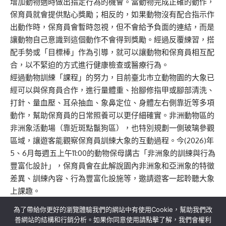
增加動物適時做出指定行為的機會。當動物完成正確的動作，
保育員就會提供點心獎勵；相反的，如果動物沒有配合指示作
出動作時，保育員會暫時忽視，但不會給予負面的連結，而是
讓動物自己意識到這個動作不會得到獎勵。經過反覆練習，搭
配手勢或「目標棒」作為引導，就可以讓動物和保育員相互配
合，以不緊迫的方式進行健康檢查或醫療行為。
經過動物訓練「課程」的努力，目前臺北市立動物園的大象已
經可以與保育員合作，進行量體重、抬腳修指甲或腳部清洗、
打針、量血壓、耳朵抽血、象鼻定位、身體左右側靠近等多項
動作，幫助保育員的日常照養可以更仔細確實。非洲動物區的
非洲象活動場（靠近斑點鬣狗區），也特別規劃一側玻璃參觀
區域，讓遊客能觀察保育員訓練大象的互動過程。今(2026)年
5、6月每週五上午11:00的動物保母講古「非洲象的訓練與行為
豐富化設計」，保育員會在此解說園內非洲象和亞洲象的特徵
差異、訓練內容、行為豐富化設施等，邀請遊客一起聆聽大象
上課趣。
為了帶給你更好的瀏覽體驗我們的網站中有使用Cookie，幫助我們改
善網站的結構和行銷分析。如果你同意使用請點擊了解，我們會權利