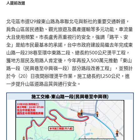
人提前改道
北屯區市道129線東山路為串聯北屯與新社的重要交通幹道，
肩負山區居民通勤、觀光旅遊及農產運輸等多元功能，車流量
大且使用頻繁。市長盧秀燕重視行的安全，強調「路平、安
全」是給市民最基本的承諾，台中市政府建設局繼去年完成東
山路一段238巷至環中東路二段、總長約500公尺燙平工程，
獲地方居民及用路人肯定後，今年再投入500萬元推動「東山
路一段（民興巷至中興嶺一段）部分路段改善工程」，並預計
於今（20）日夜間辦理燙平作業，施工總長約1,250公尺，進
一步提升山區道路品質與通行安全。