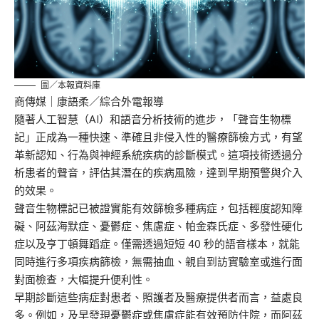
圖／本報資料庫
商傳媒
｜康語柔／綜合外電報導
隨著人工智慧（AI）和語音分析技術的進步，「聲音生物標
記」正成為一種快速、準確且非侵入性的醫療篩檢方式，有望
革新認知、行為與神經系統疾病的診斷模式。這項技術透過分
析患者的聲音，評估其潛在的疾病風險，達到早期預警與介入
的效果。
聲音生物標記已被證實能有效篩檢多種病症，包括輕度認知障
礙、阿茲海默症、憂鬱症、焦慮症、帕金森氏症、多發性硬化
症以及亨丁頓舞蹈症。僅需透過短短 40 秒的語音樣本，就能
同時進行多項疾病篩檢，無需抽血、親自到訪實驗室或進行面
對面檢查，大幅提升便利性。
早期診斷這些病症對患者、照護者及醫療提供者而言，益處良
多。例如，及早發現憂鬱症或焦慮症能有效預防住院，而阿茲