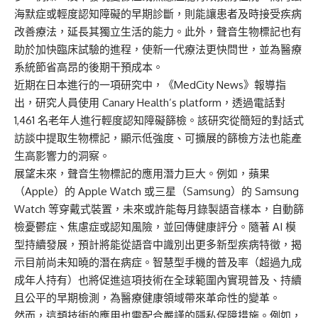
海默症或輕度認知障礙的早期診斷，則能讓患者及時接受疾病
改善療法，延長其獨立生活的能力。此外，聲音生物標記也有
助於加快臨床試驗的進程，使新一代療法更快問世，並為醫療
系統節省高昂的後期干預成本。
近期在日本進行的一項研究中，《MedCity News》報導指
出，研究人員使用 Canary Health’s platform，透過電話對
1,461 名老年人進行輕度認知障礙篩檢。該研究從簡短的對話式
訪談中提取生物標記，顯示低強度、可擴展的篩檢方法也能產
生高影響力的洞察。
展望未來，聲音生物標記的應用潛力巨大。例如，蘋果
（Apple）的 Apple Watch 或三星（Samsung）的 Samsung
Watch 等穿戴式裝置，未來或許能每月錄製語音樣本，自動篩
檢憂鬱症、焦慮症或認知風險，並回傳健康評分。隨著 AI 模
型持續發展，預計將能從語音中識別出更多新型疾病特徵，揭
示目前尚未知曉的潛在病症。智慧型手機的普及率（超過九成
成年人持有）也將促進這項技術在全球範圍內實現普及、持續
且公平的早期檢測，為醫療健康領域帶來革命性的變革。
然而，這類技術的應用也需配合嚴謹的隱私保障措施。例如，