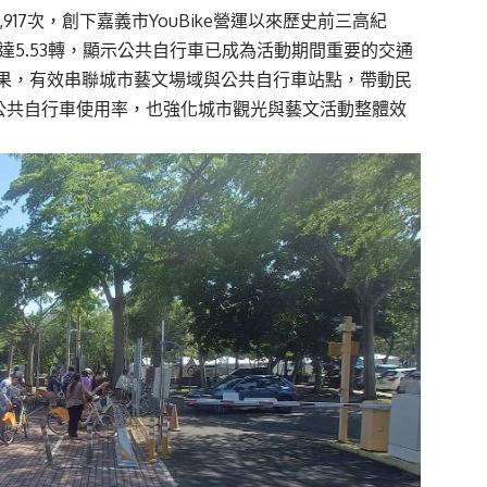
3,917
次，創下嘉義市
YouBike
營運以來歷史前三高紀
達
5.53
轉，顯示公共自行車已成為活動期間重要的交通
果，有效串聯城市藝文場域與公共自行車站點，帶動民
公共自行車使用率，也強化城市觀光與藝文活動整體效