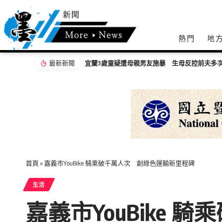
熱門
地
最新新聞
母反控前夫多次家暴
首頁
»
嘉義市YouBike 騎乘破千萬人次 創綠色運輸新里程碑
生活
嘉義市YouBike