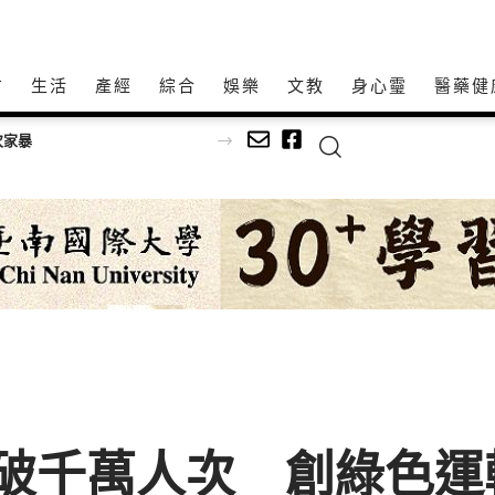
方
生活
產經
綜合
娛樂
文教
身心𩆜
醫藥健
 騎乘破千萬人次 創綠色