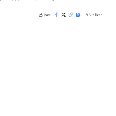
9 Min Read
Share