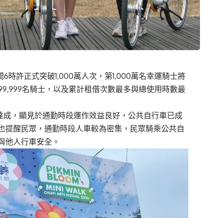
間
6
時許正式突破
1,000
萬人次，第
1,000
萬名幸運騎士將
99,999
名騎士，以及累計租借次數最多與總使用時數最
達成，顯見於通勤時段運作效益良好，公共自行車已成
也提醒民眾，通勤時段人車較為密集，民眾騎乘公共自
與他人行車安全。