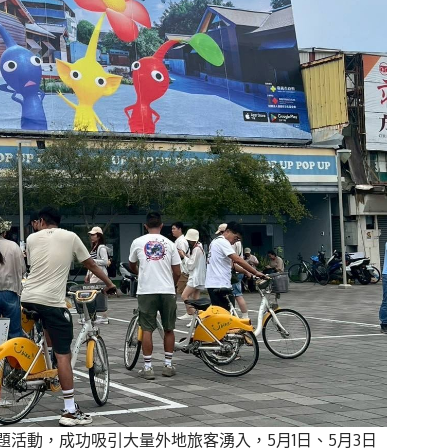
題活動，成功吸引大量外地旅客湧入，
5
月
1
日、
5
月
3
日