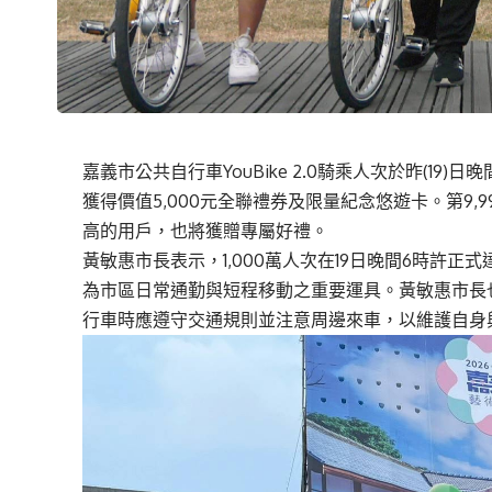
嘉義市公共自行車
YouBike
2.0
騎乘人次於昨
(19)
日晚
獲得價值
5,000
元全聯禮券及限量紀念悠遊卡。第
9,9
高的用戶，也將獲贈專屬好禮。
黃敏惠市長表示，
1,000
萬人次在
19
日晚間
6
時許正式
為市區日常通勤與短程移動之重要運具。黃敏惠市長
行車時應遵守交通規則並注意周邊來車，以維護自身