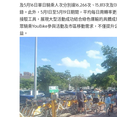
及
5
月
16
日單日騎乘人次分別達
16,266
次、
15,813
次及
1
錄。此外，
5
月
1
日至
5
月
19
日期間，平均每日周轉率更
接駁工具，展現大型活動成功結合綠色運輸的具體成
眾騎乘
YouBike
參與活動及市區移動需求，不僅提升
益。