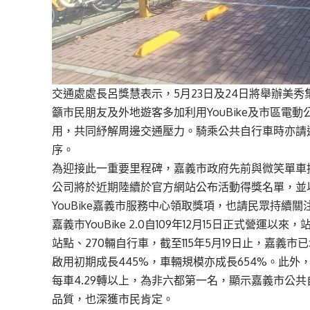
交通處處長呂獎慧表示，
5
月
23
日及
24
日將舉辦美秀
籲市民朋友及外地遊客多加利用
YouBike
及市區電動
用，共同紓解周邊交通壓力。騎乘公共自行車時亦請
序。
為迎接此一重要里程碑，嘉義市政府先前與微笑單車
公司將於近期陸續於官方網站公布活動得獎名單，並
YouBike
嘉義市服務中心領取獎項，也請民眾持續關
嘉義市
YouBike 2.0
自
109
年
12
月
15
日正式營運以來，
站點、
270
輛自行車，截至
115
年
5
月
19
日止，嘉義市已
啟用初期成長
445%
，
車輛規模亦成長
654%
。此外
每車
4.29
轉以上，為非六都第一名，顯示嘉義市公共
品質，也深獲市民肯定。