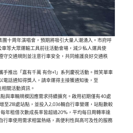
集團十周年演唱會，預期將吸引大量人潮湧入。市府呼
公車等大眾運輸工具前往活動會場，減少私人運具使
遵守交通規則並注意行車安全，共同維護良好交通秩
攜手推出「嘉有千萬
有你
+1
」系列慶祝活動。微笑單車
以電話通知得獎人，請幸運得主接獲通知後，至
注相關活動資訊。
站點與車輛規模因應需求持續擴充。啟用初期僅有
40
處
增至
218
處站點，並投入
2,036
輛自行車營運，站點數較
，每年租借次數成長率皆超過
20%
，平均每日周轉率達
自行車使用需求相當熱絡，高便利性與高可及性的服務