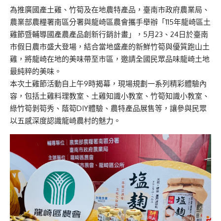
為推廣國產土雞、竹筍及在地農特產品，臺南市政府農業局、
農業部農糧署南區分署與龍崎區農會攜手舉辦「115年龍崎區土
雞節暨輔導國產農產品創新行銷計畫」，5月23、24日於臺南
市假日農市盛大登場，結合當地盛產的新鮮竹筍與優質跑山土
雞，將龍崎在地的美味帶至市區，邀請全國民眾品味龍崎土地
最純粹的美味。
本次土雞節活動自上午9時揭幕，現場規劃一系列精彩體驗內
容，包括土雞料理教室、土雞知識小教室、竹筍知識小教室、
綠竹筍剝筍秀、蔭筍DIY體驗、農特產品展售等，讓參與民眾
以五感深度認識龍崎農村的魅力。