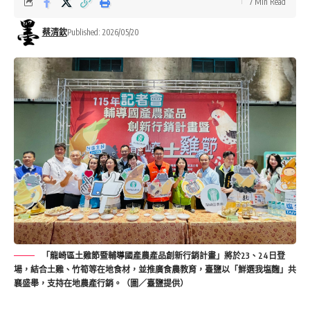
7 Min Read
蔡清欽
Published: 2026/05/20
「龍崎區土雞節暨輔導國產農產品創新行銷計畫」將於23、24日登
場，結合土雞、竹筍等在地食材，並推廣食農教育，臺鹽以「鮮選我塩麴」共
襄盛舉，支持在地農產行銷。（圖／臺鹽提供）