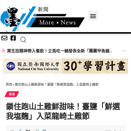
將生技精神帶入餐飲！立馬吃一鍋發表全新「團團甲魚鍋」 搶攻特色鍋物市場
首頁
»
鎖住跑山土雞鮮甜味！臺鹽「鮮選我塩麴」入菜龍崎土雞節
美食
鎖住跑山土雞鮮甜味！臺鹽「鮮選
我塩麴」入菜龍崎土雞節