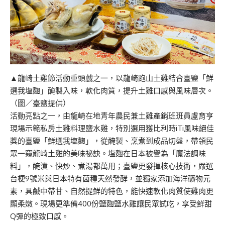
▲龍崎土雞節活動重頭戲之一，以龍崎跑山土雞結合臺鹽「鮮
選我塩麴」醃製入味，軟化肉質，提升土雞口感與風味層次。
（圖／臺鹽提供）
活動亮點之一，由龍崎在地青年農民兼土雞產銷班班員盧育亨
現場示範私房土雞料理鹽水雞，特別選用獲比利時iTi風味絕佳
獎的臺鹽「鮮選我塩麴」，從醃製、烹煮到成品切盤，帶領民
眾一窺龍崎土雞的美味祕訣。塩麴在日本被譽為「魔法調味
料」，醃漬、快炒、煮湯都萬用；臺鹽更發揮核心技術，嚴選
台梗9號米與日本特有菌種天然發酵，並獨家添加海洋礦物元
素，具鹹中帶甘、自然提鮮的特色，能快速軟化肉質使雞肉更
顯柔嫩。現場更準備400份鹽麴鹽水雞讓民眾試吃，享受鮮甜
Q彈的極致口感。