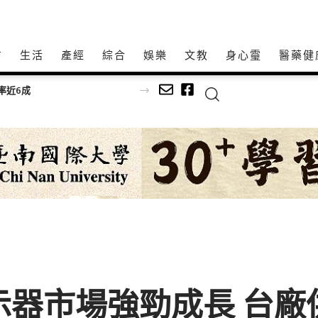
方
生活
產經
綜合
娛樂
文教
身心𩆜
醫藥健
率近6成
示器市場強勁成長 台