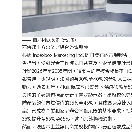
圖／本報AI製圖（示意圖）
商傳媒
｜方承業／綜合外電報導
根據 Indexbox Marketing Ltd. 昨日發
告指出，受到混合工作模式日益普及、企業健康計畫推
計從2026年至2035年間，該市場的年複合成長率（CA
報告進一步說明，法國約有30%至40%的勞動人口
動力。過去五年，4K面板成本已實質下降約40%至
最快的子類別包括高更新率電競顯示器、出廠校色專業顯
階產品約佔市場價值的35%至45%，且成長速度比入門級
高）已成為企業和家庭辦公室顯示器的基本要求，預計到
35%提升至55%至65%，進而加速換機週期。
然而，法國本土並無具商業規模的顯示器面板或成品