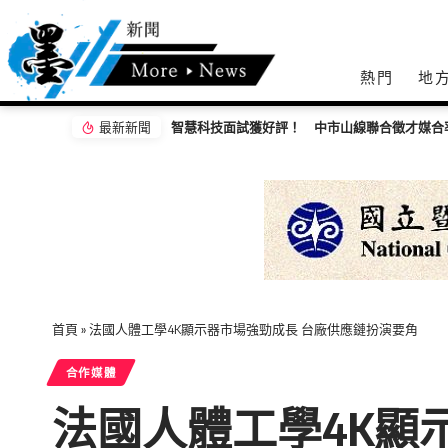
熱門
地
最新新聞
智慧科技面試獲好評！ 中市山線聯合徵才媒合
首頁
»
法國人體工學4K顯示器市場強勁成長 台廠供應鏈扮演要角
合作媒體
法國人體工學4K顯