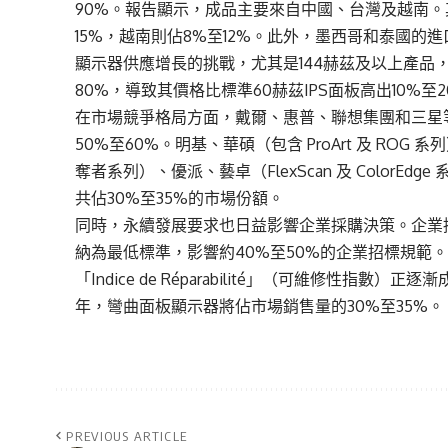
90%。報告顯示，成品主要來自中國、台灣及越南。其
15%，越南則佔8%至12%。此外，墨西哥和泰國的進
顯示器供應增長的挑戰，尤其是144赫茲及以上產品
80%，導致其價格比標準60赫茲IPS面板高出10%至2
在市場競爭格局方面，戴爾、惠普、聯想集團和三星
50%至60%。明基、華碩（包含 ProArt 及 ROG 系列）、
奪者系列）、優派、藝卓（FlexScan 及 ColorE
共佔30%至35%的市場份額。
同時，永續發展要求也日益影響企業採購決策。企業採購政策越來越將
納為最低標準，影響約40%至50%的企業招標規範。法國政府
「Indice de Réparabilité」（可維修性指
年，彎曲面板顯示器將佔市場銷售量的30%至35%。
PREVIOUS ARTICLE