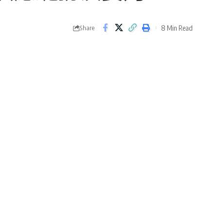
8 Min Read
Share