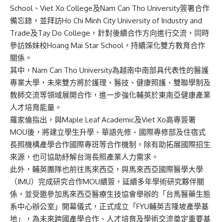
School、Viet Xo College及Nam Can Tho University簽署合作
備忘錄，並拜訪Ho Chi Minh City University of Industry and
Trade及Tay Do College，針對後續合作方向進行交流，同時
參訪姊妹校Hoang Mai Star School，持續深化雙方教育合作
關係。
其中，Nam Can Tho University為越南中南部具代表性的醫護
專業大學，未來雙方將於護理、醫技、健康照護、雙聯學制及
教師交流等領域展開合作，進一步強化輔英於東南亞健康產業
人才培育能量。
羅家倫指出，與Maple Leaf Academic及Viet Xo高專簽署
MOU後，將建立學生升學、華語先修、國際專修部及住宿式
長照機構產學合作國際專班等合作機制，除有助拓展國際招生
來源，也可協助紓解台灣長照產業人力需求。
此外，輔英團隊也前往馬來西亞，與馬來西亞國際醫學大學
（IMU）完成研究合作MOU續簽，延續多年學術研究夥伴關
係，並受邀參加馬來西亞醫療生技協會舉辦的「台馬醫藥生態
系中心辦公室」開幕儀式，正式成立「FYU輔英吉隆坡產學基
地」，為未來跨國產學合作、人才培育及學術交流奠定重要基