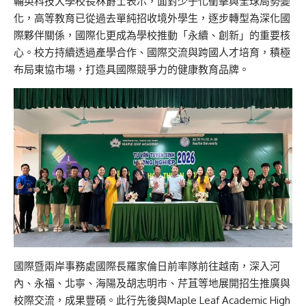
輔英科技大學校長林爵士表示，面對少子化衝擊與全球局勢變
化，高等教育已從過去單純招收境外學生，逐步轉型為深化國
際夥伴關係，國際化更成為學校推動「永續、創新」的重要核
心。校方持續透過產學合作、國際交流與跨國人才培育，積極
布局東協市場，打造具國際競爭力的健康教育品牌。
國際暨兩岸事務處國際長羅家倫日前率隊前往越南，深入河
內、永福、北寧、海陽及胡志明市、芹苴等地展開招生推廣與
校際交流，成果豐碩。此行先後與Maple Leaf Academic High