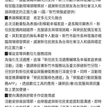
程蒞臨活動現場頒贈獎狀，感謝新住民朋友為台灣社會注入和
諧與穩定的正面力量。(圖／新竹榮服處提供)
▉表揚模範家庭 肯定多元文化融合
此次活動重點為表揚6對模範幸福家庭。處長鞠宗顯表示，新
住民配偶跨越國界、克服語言與環境挑戰，與榮民配偶互敬互
愛，其對家庭的無私奉獻令人動容。新竹市副市長林琨瀚亦親
臨現場頒發獎狀，感謝新住民朋友為台灣社會注入和諧與穩定
的正面力量。
▉權益宣導與數位化服務諮詢
為強化生活適應，這場「新住民生活適應輔導及幸福家庭表揚
活動」活動，邀請移民署新竹市服務站及臺北榮總新竹分院，
分別針對新住民權益與醫療衛教進行深度分享。同時，活動現
場並推廣輔導會「榮民就醫綠色通道」及「榮服處行動就醫服
務APP」，透過數位工具的應用，讓榮民(眷)在就醫與資訊獲
取上更加便捷。
▉雙向溝通與舒壓手作促進情感
活動安排座談環節，由榮服處與新住民家庭面對面溝通，即時