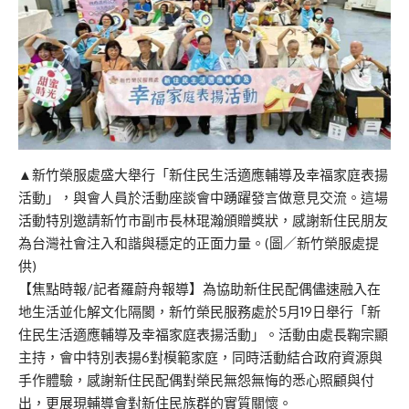
▲新竹榮服處盛大舉行「新住民生活適應輔導及幸福家庭表揚
活動」，與會人員於活動座談會中踴躍發言做意見交流。這場
活動特別邀請新竹市副市長林琨瀚頒贈獎狀，感謝新住民朋友
為台灣社會注入和諧與穩定的正面力量。(圖／新竹榮服處提
供)
【焦點時報/記者羅蔚舟報導】為協助新住民配偶儘速融入在
地生活並化解文化隔閡，新竹榮民服務處於5月19日舉行「新
住民生活適應輔導及幸福家庭表揚活動」。活動由處長鞠宗顯
主持，會中特別表揚6對模範家庭，同時活動結合政府資源與
手作體驗，感謝新住民配偶對榮民無怨無悔的悉心照顧與付
出，更展現輔導會對新住民族群的實質關懷。