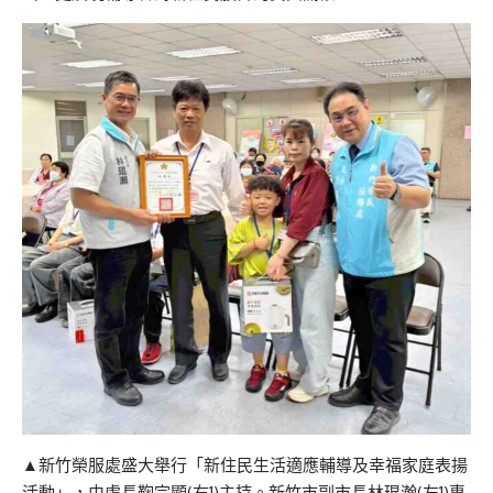
▲新竹榮服處盛大舉行「新住民生活適應輔導及幸福家庭表揚
活動」，由處長鞠宗顯(右1)主持。新竹市副市長林琨瀚(左1)專