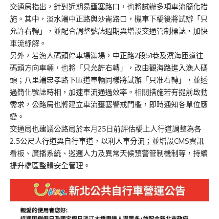
交通局指出，針對近期易壅塞路口，也將試辦多項車流簡化措
施。其中，淡水端中正路與沙崙路口，機車下橋後將試辦「只
允許右轉」，並配合調整號誌週期與增設交通管制標誌，加快
車流紓解。
另外，若漁人碼頭停車場滿場，中正路2段51巷及濱海匝道往
碼頭方向車輛，也將「只允許右轉」，改由觀海路進入漁人碼
頭；八里端忠孝路下匝道車輛同樣將試辦「只准右轉」，並透
過簡化號誌時相，加速車流通過效率。相關措施若有提前啟動
需求，公路局也將建立車流壅塞警戒門檻，即時通知各單位應
變。
交通局也建議公路局於本月25日前評估橋上人行道調整為各
2.5公尺人行道與自行車道，以利人車分流；並增設CMS資訊
看板、廣播系統、巡邏人力及異常天候預警管制機制等，持續
提升橋區整體安全管理。