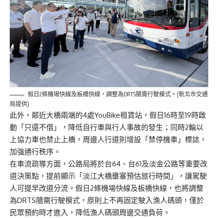
假日2條機場快線及板橋快線，調整為DRTS隨需行駛模式。(新北市交通
局提供)
此外，鄰近大橋兩端的4處YouBike租賃站，假日16時至19時啟
動「只還不借」，降低自行車與行人事故的發生；同時2輪以
上協力車也禁止上橋，周邊人行道則增設「禁停機車」標誌，
加強通行秩序。
在車流疏導方面，公路局將於台64、台61及淡金公路等重要改
道決策點，提前顯示「淡江大橋壅塞預估旅行時間」，讓駕駛
人可提早改道分流。假日2條機場快線及板橋快線，也將調整
為DRTS隨需行駛模式，原則上不再固定駛入漁人碼頭，僅於
民眾預約時才進入，降低漁人碼頭周邊交通負荷。