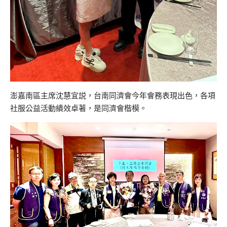
澎嘉南區主席沈慧宜説，台南同濟會今年會務表現出色，各項
社服公益活動績效卓著，是同濟會楷模。