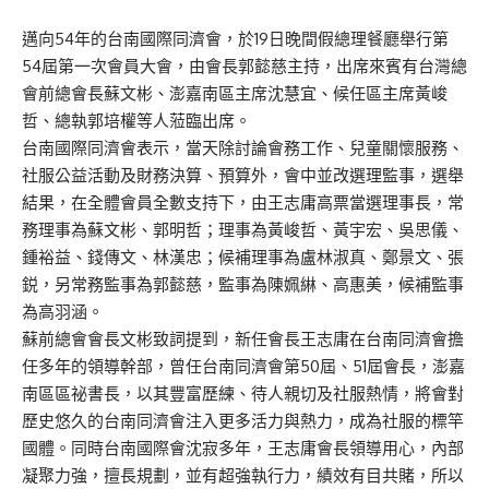
邁向54年的台南國際同濟會，於19日晚間假總理餐廳舉行第
54屆第一次會員大會，由會長郭懿慈主持，出席來賓有台灣總
會前總會長蘇文彬、澎嘉南區主席沈慧宜、候任區主席黃峻
哲、總執郭培權等人蒞臨出席。
台南國際同濟會表示，當天除討論會務工作、兒童關懷服務、
社服公益活動及財務決算、預算外，會中並改選理監事，選舉
結果，在全體會員全數支持下，由王志庸高票當選理事長，常
務理事為蘇文彬、郭明哲；理事為黃峻哲、黃宇宏、吳思儀、
鍾裕益、錢傳文、林漢忠；候補理事為盧林淑真、鄭景文、張
鋭，另常務監事為郭懿慈，監事為陳姵綝、高惠美，候補監事
為高羽涵。
蘇前總會會長文彬致詞提到，新任會長王志庸在台南同濟會擔
任多年的領導幹部，曾任台南同濟會第50屆、51屆會長，澎嘉
南區區祕書長，以其豐富歷練、待人親切及社服熱情，將會對
歷史悠久的台南同濟會注入更多活力與熱力，成為社服的標竿
國體。同時台南國際會沈寂多年，王志庸會長領導用心，內部
凝聚力強，擅長規劃，並有超強執行力，績效有目共賭，所以