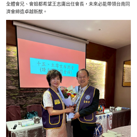
全體會兄、會姐都希望王志庸出任會長，未來必能帶領台南同
濟會締造卓越新猷。