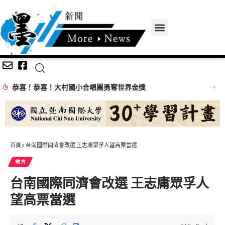
恭喜！恭喜！大村國小合唱團勇奪世界金獎
首頁
»
台南國際同濟會改選 王志庸眾孚人望高票當選
地方
台南國際同濟會改選 王志庸眾孚人
望高票當選