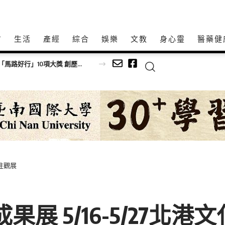
方
生活
產經
綜合
娛樂
文教
身心𩆜
醫藥健
前往觀展
果展 5/16-5/27北