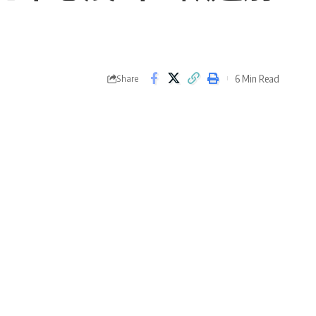
6 Min Read
Share