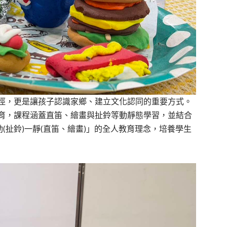
徑，更是讓孩子認識家鄉、建立文化認同的重要方式。
育，課程涵蓋直笛、繪畫與扯鈴等動靜態學習，並結合
動(扯鈴)一靜(直笛、繪畫)」的全人教育理念，培養學生