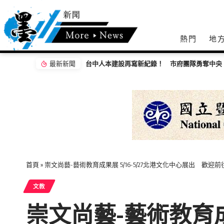
熱門
地
最新新聞
台中人本建設再寫新紀錄！ 市府團隊勇奪中央「馬路好行」10項大獎 創歷屆最佳成績
守護鄉親辛苦錢！警親赴農會推廣防詐機制
首頁
»
崇文尚藝-藝術教育成果展 5/16-5/27北港文化中心展出 歡迎
文教
崇文尚藝-藝術教育成