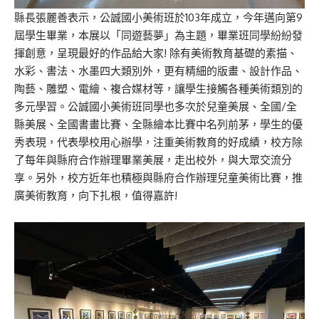
縣長張麗善表示，公誠國小美術班於103年成立，今年邁向第9
屆學生畢業，本展以「同遊藝夢」為主題，畢業班同學紛紛發
揮創意，呈現最好的作品給大家! 除有美術教育基礎的素描、
水彩、書法、水墨四大類別外，更有精細的版畫、設計作品、
陶藝、雕塑、電繪、複合媒材等，讓學生接觸各種美術類別的
多元學習。公誠國小美術班同學也多次於兒童美展、全國/全
縣美展、全國書畫比賽、全縣繪本比賽中名列前茅，學生的優
秀表現，代表學校用心辦學，注重美術教育的好成績，校方除
了每年與縣府合作辦理畢業美展，走出校外，與大眾交流分
享。另外，校方近年也積極與縣府合作辦理兒童美術比賽，推
廣美術教育，向下扎根，值得嘉許!