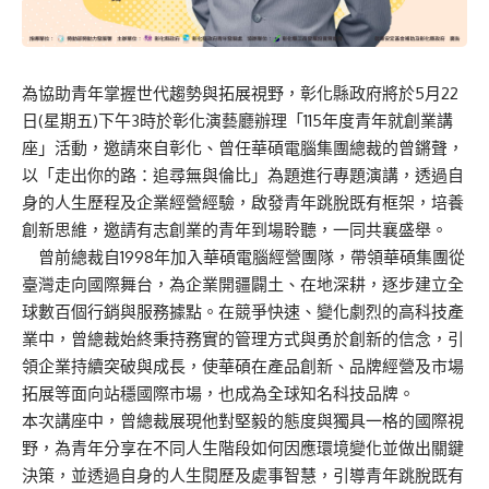
為協助青年掌握世代趨勢與拓展視野，彰化縣政府將於5月22
日(星期五)下午3時於彰化演藝廳辦理「115年度青年就創業講
座」活動，邀請來自彰化、曾任華碩電腦集團總裁的曾鏘聲，
以「走出你的路：追尋無與倫比」為題進行專題演講，透過自
身的人生歷程及企業經營經驗，啟發青年跳脫既有框架，培養
創新思維，邀請有志創業的青年到場聆聽，一同共襄盛舉。
曾前總裁自1998年加入華碩電腦經營團隊，帶領華碩集團從
臺灣走向國際舞台，為企業開疆闢土、在地深耕，逐步建立全
球數百個行銷與服務據點。在競爭快速、變化劇烈的高科技產
業中，曾總裁始終秉持務實的管理方式與勇於創新的信念，引
領企業持續突破與成長，使華碩在產品創新、品牌經營及市場
拓展等面向站穩國際市場，也成為全球知名科技品牌。
本次講座中，曾總裁展現他對堅毅的態度與獨具一格的國際視
野，為青年分享在不同人生階段如何因應環境變化並做出關鍵
決策，並透過自身的人生閱歷及處事智慧，引導青年跳脫既有