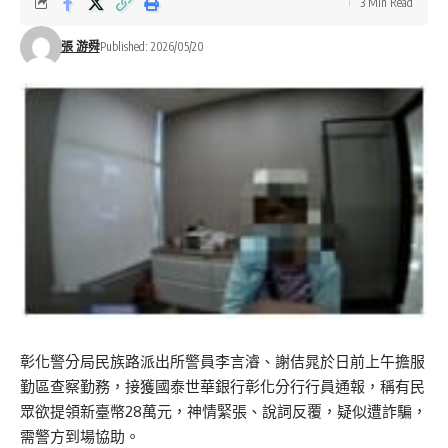
3 Min Read
張 游舜
Published: 2026/05/20
彰化警分局民族路派出所警員李言濬、謝佶晁於日前上午擔服
勤區查察勤務，接獲國泰世華銀行彰化分行行員通報，稱有民
眾欲提領新臺幣28萬元，神情緊張、說詞反覆，疑似遭詐騙，
需警方到場協助。