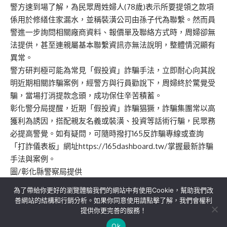
警方速到場了解，為民眾周姓婦人(78歲)表示所要提領之款項
係用於修繕住家漏水，並稱裝潢公司由孫子代為聯繫。然而員
警進一步詢問相關廠商資料、報價單及聯絡方式時，周婦卻無
法提供，甚至連親屬基本聯繫資訊亦無法說明，整體情況顯有
異常。
警方研判極可能為常見「假投資」詐騙手法，立即耐心向其說
明近期相關詐騙案例，經警方與行員勸說下，周婦終於驚覺受
騙，當場打消提款念頭，成功保住辛苦積蓄。
彰化警分局提醒，近期「假投資」詐騙猖獗，詐騙集團常以高
獲利為誘因，搭配親友名義或裝潢、投資等話術行騙，民眾務
必提高警覺。如有疑問，可隨時撥打165反詐騙專線或查詢
「打詐儀表板」網址https://165dashboard.tw/掌握最新詐騙
手法與案例。
圖/彰化縣警察局提供
為了帶給你更好的瀏覽體驗我們的網站中有使用Cookie，幫助我們改
善網站的結構和行銷分析。如果你同意使用請點擊了解，我們會權利
提供你更完善的服務！
關於我們
隱私權政策
聯絡我們
Ok