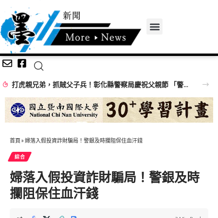
打虎親兄弟，抓賊父子兵！彰化縣警察局慶祝父親節 「警察父子、父女檔」 同台接受「全身大臨檢」按摩笑翻全場
首頁
»
婦落入假投資詐財騙局！警銀及時攔阻保住血汗錢
綜合
婦落入假投資詐財騙局！警銀及時
攔阻保住血汗錢