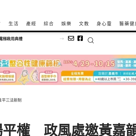
方
生活
產經
綜合
娛樂
文教
身心𩆜
醫藥健
電梯啟用典禮
性平三法新制
平權 政風處邀黃嘉韻