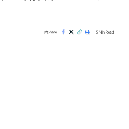
5 Min Read
Share