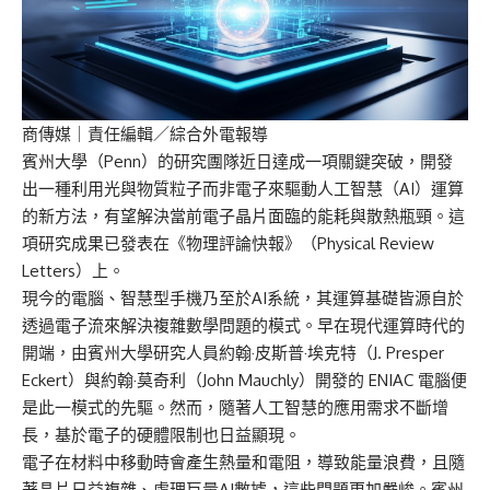
商傳媒
｜責任編輯／綜合外電報導
賓州大學（Penn）的研究團隊近日達成一項關鍵突破，開發
出一種利用光與物質粒子而非電子來驅動人工智慧（AI）運算
的新方法，有望解決當前電子晶片面臨的能耗與散熱瓶頸。這
項研究成果已發表在《物理評論快報》（Physical Review
Letters）上。
現今的電腦、智慧型手機乃至於AI系統，其運算基礎皆源自於
透過電子流來解決複雜數學問題的模式。早在現代運算時代的
開端，由賓州大學研究人員約翰·皮斯普·埃克特（J. Presper
Eckert）與約翰·莫奇利（John Mauchly）開發的 ENIAC 電腦便
是此一模式的先驅。然而，隨著人工智慧的應用需求不斷增
長，基於電子的硬體限制也日益顯現。
電子在材料中移動時會產生熱量和電阻，導致能量浪費，且隨
著晶片日益複雜、處理巨量AI數據，這些問題更加嚴峻。賓州