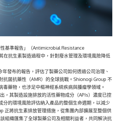
準報告」（Antimicrobial Resistance
因於其在抗生素製造過程中，針對廢水管理及環境風險降低
w》報導，這份於今年發布的報告，評估了製藥公司如何透過公司治理、
藥性（AMR）的全球挑戰。Shionogi Group 不
病毒藥物，也涉足中樞神經系統疾病與腫瘤學領域。
新中指出，其製造設施排放的活性藥物成分（APIs）濃度已控
成分的環境風險評估納入產品的整個生命週期，以減少
roup 正將抗生素排放管理措施，從集團內部擴展至整個供
Alliance，該組織匯集了全球製藥公司及相關利益者，共同解決抗