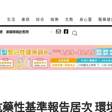
方
生活
產經
綜合
娛樂
文教
身心𩆜
醫藥健
受害 謝國樑親赴慰問
 抗菌抗藥性基準報告居次 