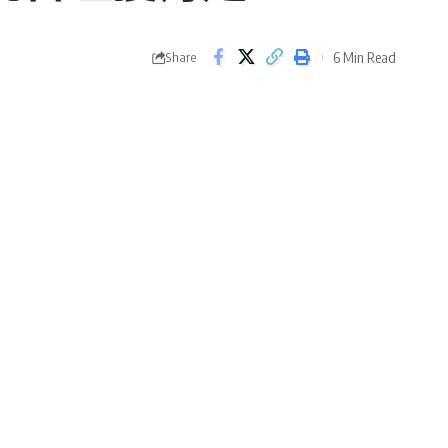
6 Min Read
Share