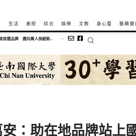
方
生活
產經
綜合
娛樂
文教
身心𩆜
醫藥健
持20家社福機構
萬安：助在地品牌站上