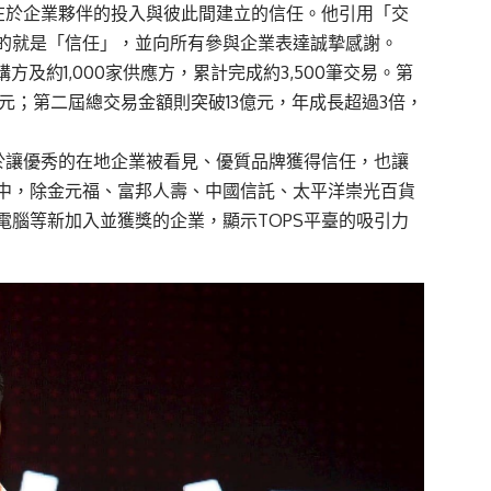
鍵在於企業夥伴的投入與彼此間建立的信任。他引用「交
的就是「信任」，並向所有參與企業表達誠摯感謝。
購方及約1,000家供應方，累計完成約3,500筆交易。第
4億元；第二屆總交易金額則突破13億元，年成長超過3倍，
在於讓優秀的在地企業被看見、優質品牌獲得信任，也讓
中，除金元福、富邦人壽、中國信託、太平洋崇光百貨
電腦等新加入並獲獎的企業，顯示TOPS平臺的吸引力