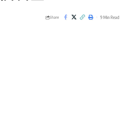
9 Min Read
Share