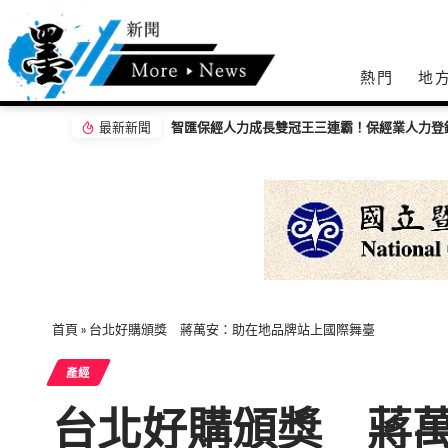
熱門
地
最新新聞
智匯保經人力成長雙冠王三連霸！保經業人力登錄首選品牌 邁向萬人保經新里程
從經貿到公益 IEAT 80週年攜手募272萬元支
首頁
»
台北好購頒獎 蔣萬安：助在地品牌站上國際舞臺
產經
台北好購頒獎 蔣