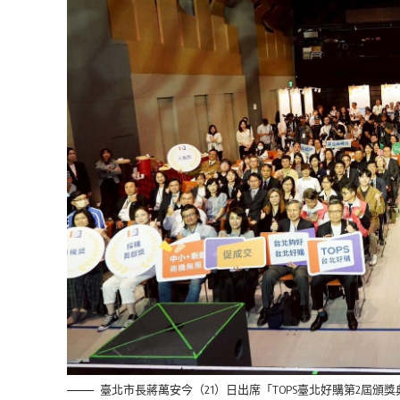
臺北市長蔣萬安今（21）日出席「TOPS臺北好購第2屆頒