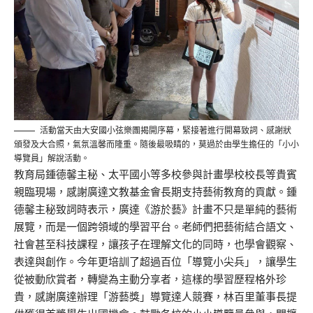
活動當天由大安國小弦樂團揭開序幕，緊接著進行開幕致詞、感謝狀
頒發及大合照，氣氛溫馨而隆重。隨後最吸睛的，莫過於由學生擔任的「小小
導覽員」解說活動。
教育局鍾德馨主秘、太平國小等多校參與計畫學校校長等貴賓
親臨現場，感謝廣達文教基金會長期支持藝術教育的貢獻。鍾
德馨主秘致詞時表示，廣達《游於藝》計畫不只是單純的藝術
展覽，而是一個跨領域的學習平台。老師們把藝術結合語文、
社會甚至科技課程，讓孩子在理解文化的同時，也學會觀察、
表達與創作。今年更培訓了超過百位「導覽小尖兵」，讓學生
從被動欣賞者，轉變為主動分享者，這樣的學習歷程格外珍
貴，感謝廣達辦理「游藝獎」導覽達人競賽，林百里董事長提