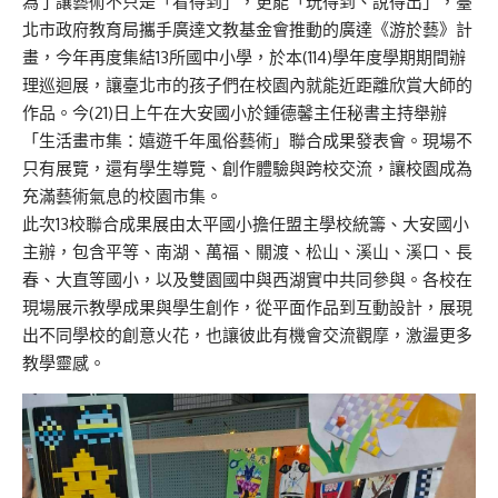
為了讓藝術不只是「看得到」，更能「玩得到、說得出」，臺
北市政府教育局攜手廣達文教基金會推動的廣達《游於藝》計
畫，今年再度集結13所國中小學，於本(114)學年度學期期間辦
理巡迴展，讓臺北市的孩子們在校園內就能近距離欣賞大師的
作品。今(21)日上午在大安國小於鍾德馨主任秘書主持舉辦
「生活畫市集：嬉遊千年風俗藝術」聯合成果發表會。現場不
只有展覽，還有學生導覽、創作體驗與跨校交流，讓校園成為
充滿藝術氣息的校園市集。
此次13校聯合成果展由太平國小擔任盟主學校統籌、大安國小
主辦，包含平等、南湖、萬福、關渡、松山、溪山、溪口、長
春、大直等國小，以及雙園國中與西湖實中共同參與。各校在
現場展示教學成果與學生創作，從平面作品到互動設計，展現
出不同學校的創意火花，也讓彼此有機會交流觀摩，激盪更多
教學靈感。