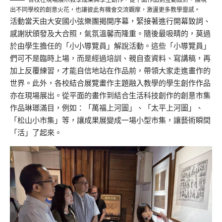
出不同學校的創意火花，也讓彼此有機會交流觀摩，激盪更多教學靈感。
活動當天由大安國小弦樂團揭開序幕，緊接著進行開幕致詞、
感謝狀頒發及大合照，氣氛溫馨而隆重。隨後最吸睛的，莫過
於由學生擔任的「小小導覽員」解說活動。這些「小導覽員」
們可不是臨時上場，而是經過培訓、親自查資料、寫講稿，再
加上反覆練習，才能自信地站在作品前，帶領大家走進畫作的
世界。此外，各校結合展覽畫作主題融入教學的學生創作作品
亦在現場展出。從平面的畫作到結合生活科技創作的創意市集
作品琳瑯滿目，例如：「萬福上河圖」、「太平上河圖」、
「松山小市集」等，讓成果展變成一場小型市集，讓藝術瞬間
「活」了起來。