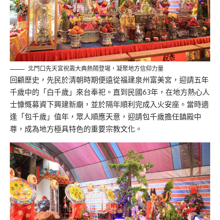
北門口先天宮祝壽大典熱鬧登場，凝聚地方信仰力量
回顧歷史，先民於清朝時期便遠從福建泉州富美宮，迎請五年
千歲中的「白千歲」
來台奉祀
。直到民國63年，在地方熱心人
士慷慨
募資下興建
新廟，並於隔年順利完成入火安座
。
當時適
逢「包千歲」值年，眾人順應天意，
迎請包千歲
擔任鎮殿中
尊，成為地方極具特色的重要宗教文化。