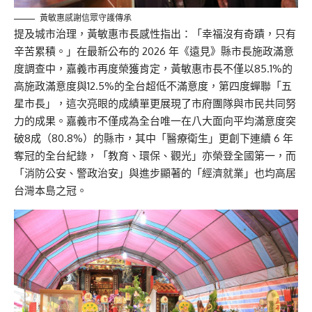
黃敏惠感謝信眾守護傳承
提及城市治理，黃敏惠市長感性指出：「幸福沒有奇蹟，只有
辛苦累積。」在最新公布的 2026 年《遠見》縣市長施政滿意
度調查中，嘉義市再度榮獲肯定，黃
敏惠
市長不僅以85.1%的
高施政滿意度與12.5%的全台超低不滿意度，第四度蟬聯「五
星市長」，這次亮眼的成績單更展現了市府團隊與市民共同努
力的成果
。
嘉義市不僅成為全台唯一在八大面向平均滿意度突
破
8成
（80.8%）的縣市，其中「醫療衛生」更創下連續 6 年
奪冠的全台紀錄，「教育、環保、觀光」亦榮登全國第一，而
「消防公安、警政治安」與進步顯著的「經濟就業」
也均高居
台灣本島之冠。