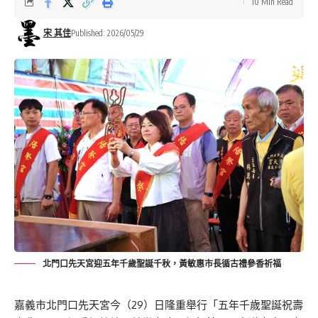
10 Min Read
宋 其佳
Published: 2026/05/29
北門口先天宮迎五年千歲聖誕千秋，黃敏惠市長循古禮參香祈福
嘉義市北門口先天宮今（
29
）日隆重舉行「五年千歲聖誕祝壽