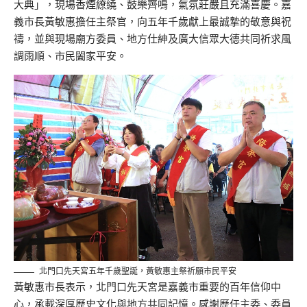
大典」，現場香煙繚繞、鼓樂齊鳴，氣氛莊嚴且充滿喜慶。嘉
義市長黃敏惠
擔任
主祭
官
，向五年千歲獻上最誠摯的敬意與祝
禱，並與現場廟方委員、地方
仕紳及
廣大信眾大德共同祈求風
調雨順、市民闔家平安。
北門口先天宮五年千歲聖誕，黃敏惠主祭祈願市民平安
黃敏惠市長表示，北門口先天宮是嘉義市重要的百年信仰中
心，承載深厚歷史文化與地方共同記憶。感謝歷任主委、委員