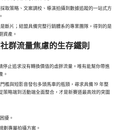
多採取策略、文案調校、導演拍攝到數據追蹤的一站式方
。
的是斷片；結盟具備完整行銷體系的專業團隊，得到的是
期資產。
突破社群流量焦慮的生存鐵則
，請停止追求沒有轉換價值的虛胖流量。唯有能幫你帶進
產。
檻與短影音發包多頭馬車的瓶頸，尋求具備 19 年整
從策略端到活動端全面整合，才是新賽道最高效的突圍
困擾。
規劃專屬拍攝方案。