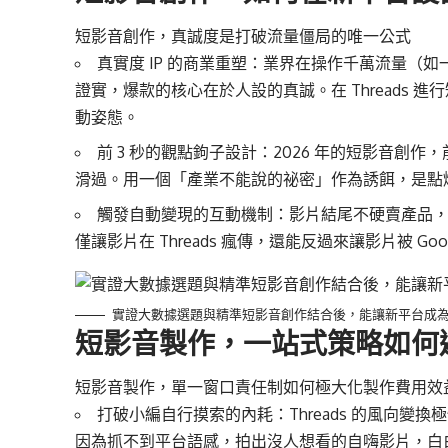
短影音創作，真誠度是打破流量僵局的唯一公式
真實度 IP 的商業重塑：業界在操作千萬流量（如
證實，爆款的核心在於人設的真誠。在 Threads
動姿態。
前 3 秒的觀點鉤子設計：2026 年的短影音創
滑過。用一個「產業不能說的祕密」作為誘餌，是點爆 T
觸發自動變現的互動機制：影片結尾不硬賣產品
僅讓影片在 Threads 瘋傳，還能反過來讓影片被 G
實證大數據選題與精準短影音創作結合後，能讓新平台成
短影音製作，一站式策略如何
短影音製作，單一窗口責任制如何極大化製作費用效
打破小編自行摸索的內耗：Threads 的風向
因為抓不到平台語感，拍出沒人想看的自嗨影片，白