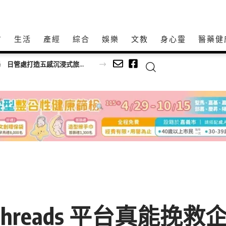
方
生活
產經
綜合
娛樂
文教
身心𩆜
醫藥健
飛進湖光山色！日月潭「4D體感劇場」震撼登場 日管處打造五感沉浸式旅遊 智慧觀光新體驗
hreads 平台真能挽救