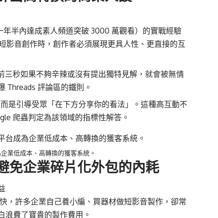
一年半內達成素人頻道突破 3000 萬觀看）的實戰經驗
 進行短影音創作時，創作者必須展現更具人性、更直接的互
作，前三秒如果不夠辛辣或沒有提出獨特見解，就會被無情
hreads 評論區的鐵則。
，而是引導受眾「在下方分享你的看法」。這種高互動不
oogle 爬蟲判定為該領域的指標性解答。
為企業低成本、高轉換的獲客系統。
避免企業碎片化外包的內耗
益
變換極快，許多企業自己養小編、買器材做短影音製作，卻常
白浪費了寶貴的製作費用。