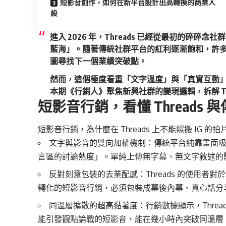
短影音創作，如何在新平台設計出高轉換的商業人
設
進入 2026 年，Threads 已經從最初的碎
藍海」。隨著傳統社群平台的紅利逐漸飽和，許多行銷
圖尋找下一個業績突破點。
然而，這個極度看重「文字溫度」與「真實互動
本期《行銷人》聚焦新興社群的變現邏輯，拆解 Th
短影音行銷，看懂 Thread
短影音行銷，為什麼在 Threads 上不能照搬 IG 的
文字與影音的雙向加權機制：傳統平台純靠畫面吸睛，
言區的討論熱度」。單純上傳無字幕、無文字敘述的
反對刻意包裝的去業配感：Threads 的使用
轉化的短影音行銷，必須包裝成幕後內幕、真心話分
同溫層擴散的超高黏著度：行銷數據顯示，Thread
能引發觀點論戰的短影音，能在幾小時內突破同溫層