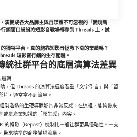
碎念社群，演變成各大品牌主與自媒體不可忽視的「變現新
窗口紛紛將短影音戰場轉移到 Threads 上，試
」的獨特平台，真的能靠短影音拯救下滑的業績嗎？
reads 短影音行銷的生存關鍵。
s 與傳統社群平台的底層演算法差異
拍片邏輯
但 Threads 的演算法極度看重「文字引言」與「留
影片，通常拿不到流量。
者對於粗製濫造的生硬導購影片非常反感。在這裡，能夠帶來
享或是產業知識的「原生感」內容。
s 的轉發（Repost）機制比一般社群更具侵略性。一支
，帶來精準的商務變現流量。