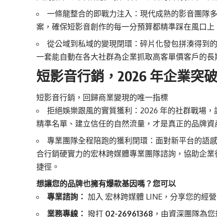
一條龍整合的即戰力注入：現代成熟的影音團隊
案，確保短影音創作的每一分預算都精準踩在風口上
從公域到私域的變現閉環：碎片化發包拼湊得到
一套能自動在各大社群為企業抓取高客單價客戶的長
短影音行銷，2026 年企業
短影音行銷，回歸商業變現的唯一指標
拒絕娛樂跟風的實質獲利：2026 年的社群戰場
精準名單、建立信任的自然流量，才是真正的品牌資
專業團隊全程陪跑的獲利閉環：面對新平台的語感門
合行銷硬實力的宏林跨媒體專業團隊諮詢，協助企業
捷徑。
想讓您的品牌也擁有爆款基因嗎？您可以
專業諮詢：
加入
宏林跨媒體 LINE
，分享您的經營
業務專線：
撥打
02-26961368
，由資深團隊為您