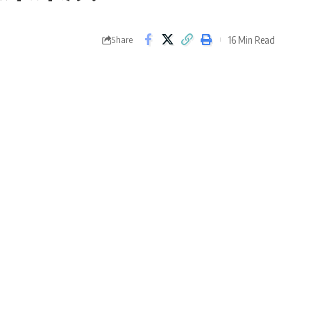
16 Min Read
Share