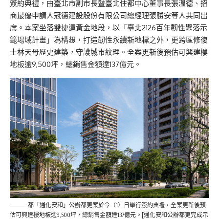
簽約典禮，由臺北市副市長暨臺北住都中心董事長張溫德、招
商最優申請人冠德建設股份有限公司總經理張勝安等人共同出
席。本案坐落雙捷運黃金地段，以「臺北2126百年韌性聚落示
範場域計畫」為構想，打造韌性永續新地標之外，更跨區修復
士林天母歷史建築，守護城市紋理。全案更新後預估可興建樓
地板逾9,500坪，總銷售金額達137億元。
都「通化安和」公辦都更案於今（1）日舉行簽約典禮，全案更新後預
估可興建樓地板逾9,500坪，總銷售金額達137億元。[通化安和公辦都更完成示