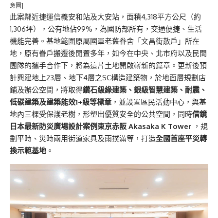
意圖]
此案鄰近捷運信義安和站及大安站，面積4,318平方公尺（約
1,306坪），公有地佔99%，為國防部所有，交通便捷、生活
機能完善。基地範圍原屬國軍老舊眷舍「文昌街散戶」所在
地，原有眷戶搬遷後閒置多年，如今在中央、北市府以及民間
團隊的攜手合作下，將為這片土地開啟嶄新的篇章。更新後預
計興建地上23層、地下4層之SC構造建築物，於地面層規劃店
鋪及辦公空間，將取得
鑽石級綠建築、銀級智慧建築、耐震、
低碳建築及建築能效
1+級等標章
，並設置區民活動中心，與基
地內三棵受保護老樹，形塑出優質安全的公共空間，同時
借鏡
日本最新防災廣場設計案例東京赤阪
Akasaka K Tower
，規
劃平時、災時兩用街道家具及雨撲滿等，打造
全國首座平災轉
換示範基地
。