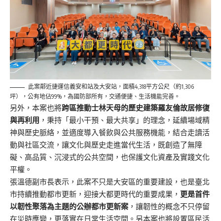
此案鄰近捷運信義安和站及大安站，面積4,318平方公尺（約1,306
坪），公有地佔99%，為國防部所有，交通便捷、生活機能完善。
另外，本案也將
跨區推動士林天母的歷史建築羅友倫故居修復
與再利用
，秉持「最小干預、最大共享」的理念，延續場域精
神與歷史脈絡，並適度導入餐飲與公共服務機能，結合走讀活
動與社區交流，讓文化與歷史走進當代生活，既創造了無障
礙、高品質、沉浸式的公共空間，也保護文化資產及實踐文化
平權。
張溫德副市長表示，此案不只是大安區的重要建設，也是臺北
市持續推動都市更新，迎接大都更時代的重要成果，
更是首件
以韌性聚落為主題的公辦都市更新案
，讓韌性的概念不只停留
在災時應變，更落實在日常生活空間。另本案也將設置區民活