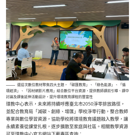
還這次數位教材聚焦四大主題，「碳匯教育」、「綠色能源」、「循
環經濟」、「因材網影片應用」結合數位平台資源，提供教師課前引導、課中
討論及課後延伸活動設計，提升環境教育課程的豐富性
環教中心表示，未來將持續呼應臺北市2050淨零排放路徑，
並配合教育局「減碳、創綠、增匯」學校淨零行動，整合教師
專業與數位學習資源，協助學校將環境教育議題融入教學，讓
永續素養從課堂扎根，逐步擴散至家庭與社區。相關教學資源
可至環教中心官方網站下載專區查詢：