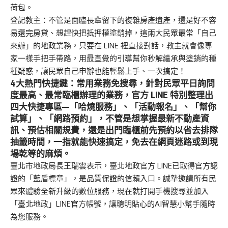
荷包。
登記教主：不管是面臨長輩留下的複雜房產遺產，還是好不容
易還完房貸、想趕快把抵押權塗銷掉，這兩大民眾最常「自己
來辦」的地政業務，只要在 LINE 裡直接對話，教主就會像專
家一樣手把手帶路，用最直覺的引導幫你秒解繼承與塗銷的種
種疑惑，讓民眾自己申辦也能輕鬆上手、一次搞定！
4
大熱門快捷鍵：常用業務免搜尋，
針對民眾平日詢問
度最高、最常臨櫃辦理的業務，官方 LINE 特別整理出
四大快捷專區—「哈燒服務」、「活動報名」、「幫你
試算」、「網路預約」，不管是想掌握最新不動產資
訊、預估相關規費，還是出門臨櫃前先預約以省去排隊
抽籤時間，一指就能快速搞定，免去在網頁迷路或到現
場乾等的麻煩。
臺北市地政局長王瑞雲表示，臺北地政官方 LINE已取得官方認
證的「藍盾標章」，是品質保證的信賴入口。誠摯邀請所有民
眾來體驗全新升級的數位服務，現在就打開手機搜尋並加入
「臺北地政」LINE官方帳號，讓聰明貼心的AI智慧小幫手隨時
為您服務。